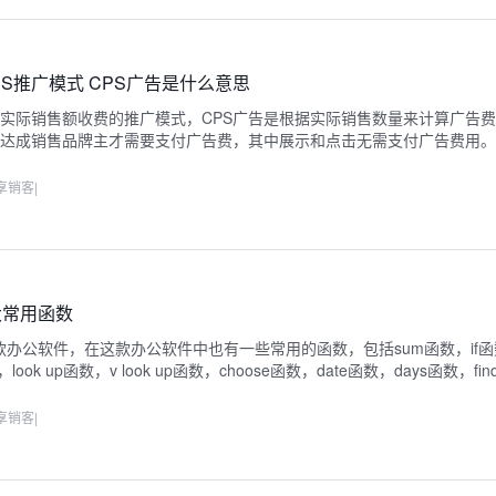
PS推广模式 CPS广告是什么意思
据实际销售额收费的推广模式，CPS广告是根据实际销售数量来计算广告
，达成销售品牌主才需要支付广告费，其中展示和点击无需支付广告费用
享销客
|
十大常用函数
是一款办公软件，在这款办公软件中也有一些常用的函数，包括sum函数，if
，look up函数，v look up函数，choose函数，date函数，days函数，fin
ex函数等，各种函数的具体功能和使用方法不一样。
享销客
|