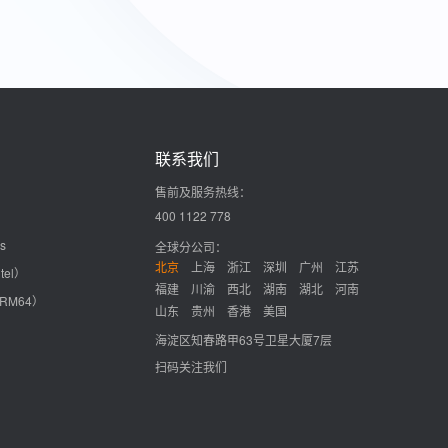
联系我们
售前及服务热线：
400 1122 778
s
全球分公司：
北京
上海
浙江
深圳
广州
江苏
tel）
福建
川渝
西北
湖南
湖北
河南
ARM64）
山东
贵州
香港
美国
海淀区知春路甲63号卫星大厦7层
扫码关注我们