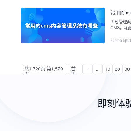
常用的c
内容管理
CMS，除
大。
2022-5-5
|
纷
共1,720页 第1,579
首
«
...
10
20
30
页
页
即刻体