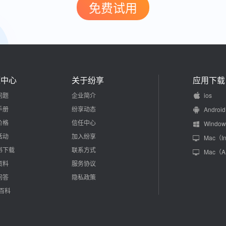
免费试用
源中心
关于纷享
应用下载
问题
企业简介
ios
手册
纷享动态
Android
价格
信任中心
Window
活动
加入纷享
Mac（In
书下载
联系方式
Mac（
资料
服务协议
问答
隐私政策
M百科