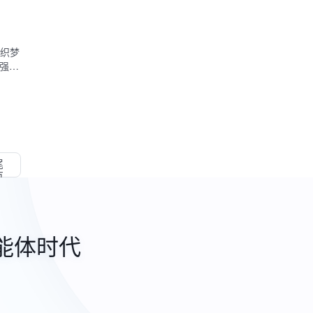
的织梦
能强
尾
页
能体时代