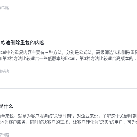
享销客
|
怎么款速删除重复的内容
xcel中的重复内容主要有三种方法，分别是公式法，高级筛选法和删除重
和第2种方法比较适合一些低版本的Excel，第3种方法比较适合高版本的
享销客
|
型是什么
简单来说，就是为客户服务的”关键时刻“，对企业来说，了解这个关键时
地为客户服务，同时解决客户的需求，让客户转化为”忠实“的用户，可为
的业绩和更好的口碑。
享销客
|