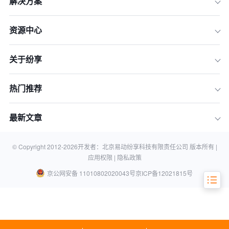
解决方案
资源中心
一、排名评选标准说明：洞悉2026年C
RM价值新维度
关于纷享
二、2026年国内CRM系统Top 10榜单
与核心功能解析
热门推荐
三、十大CRM系统核心功能横向对比
（2026版）
最新文章
四、CRM系统选型终极指南：四步法找
到你的最佳拍档
五、常见问题（FAQ）
© Copyright 2012-
2026
开发者：北京易动纷享科技有限责任公司 版本所有 |
应用权限 |
隐私政策
京公网安备 11010802020043号
京ICP备12021815号