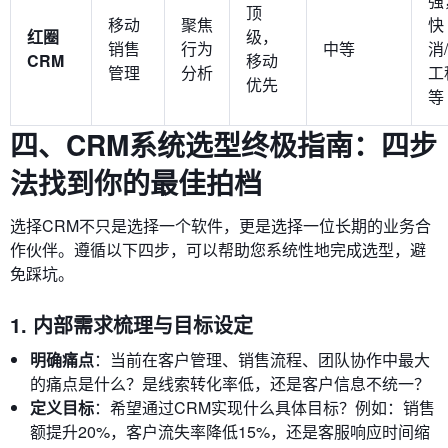
强
顶
移动
聚焦
快
红圈
级，
销售
行为
中等
消/
CRM
移动
管理
分析
工
优先
等
四、CRM系统选型终极指南：四步
法找到你的最佳拍档
选择CRM不只是选择一个软件，更是选择一位长期的业务合
作伙伴。遵循以下四步，可以帮助您系统性地完成选型，避
免踩坑。
1. 内部需求梳理与目标设定
明确痛点
：当前在客户管理、销售流程、团队协作中最大
的痛点是什么？是线索转化率低，还是客户信息不统一？
定义目标
：希望通过CRM实现什么具体目标？例如：销售
额提升20%，客户流失率降低15%，还是客服响应时间缩