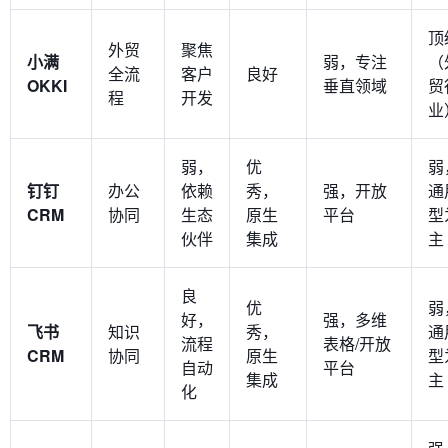
顶
外贸
聚焦
小满
弱，专注
（
全流
客户
良好
OKKI
垂直领域
贸
程
开发
业
弱，
优
弱
钉钉
办公
依赖
秀，
强，开放
通
CRM
协同
生态
原生
平台
型
伙伴
集成
主
良
优
弱
好，
强，多维
飞书
知识
秀，
通
流程
表格/开放
CRM
协同
原生
型
自动
平台
集成
主
化