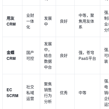
强
业财
中等，聚
用友
发展
制
一体
良好
焦用友体
CRM
中
业/
化
系
分
发展
中，
强
金蝶
国产
强，苍穹
结合
良好
可
CRM
可控
PaaS平台
数据
装
中台
强
聚焦
社交
电
EC
销售
私域
优秀
中等
销/
SCRM
行为
运营
企
分析
运