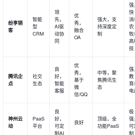
强
领
快
优
智能
先，
强大，支
消/
纷享销
秀，
型
AI驱
持深度定
农
客
融合
CRM
动协
制
牧/
OA
同
高
技
优
良
强
秀，
中等，聚
腾讯企
社交
好，
教
基于
焦腾讯生
点
生态
智能
育/
微
态
客服
电
信/QQ
良
极
神州云
PaaS
好，
顶级，全
强
良好
动
平台
可定
功能PaaS
可
制AI
制