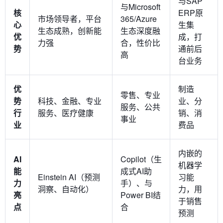
与SAP
与Microsoft
核
ERP原
市场领导者，平台
365/Azure
心
生集
生态成熟，创新能
生态深度融
优
成，打
力强
合，性价比
势
通前后
高
台业务
优
制造
零售、专业
势
科技、金融、专业
业、分
服务、公共
行
服务、医疗健康
销、消
事业
业
费品
内嵌的
AI
Copilot（生
机器学
能
成式AI助
Einstein AI（预测
习能
力
手）、与
洞察、自动化）
力，用
亮
Power BI结
于销售
点
合
预测