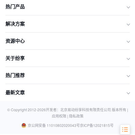
热门产品
2026年大中型企业CRM选型：超越通
解决方案
用功能的五大核心标准
制造业CRM解决方案：打通产销协同与
资源中心
服务闭环
金融服务业CRM解决方案：构建合规、
关于纷享
个性化的客户关系
零售与电商CRM解决方案：驱动全渠道
客户体验
热门推荐
主流企业级CRM系统核心能力总览
最新文章
结论：没有最好的CRM，只有最适合您
业务的增长引擎
常见问题解答 (FAQ)
© Copyright 2012-
2026
开发者：北京易动纷享科技有限责任公司 版本所有 |
应用权限 |
隐私政策
京公网安备 11010802020043号
京ICP备12021815号