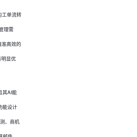
的工单流转
务管理需
精准高效的
有明显优
其AI能
功能设计
预测、商机
起草邮件、