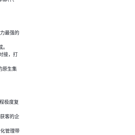
能力最强的
成。
对接，打
品的原生集
程极度复
获客的企
细化管理带