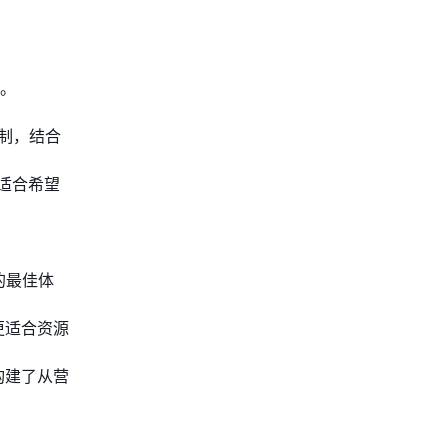
选。
。
制，结合
，适合希望
的最佳体
，更适合资源
构建了从营