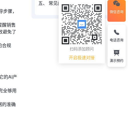
五、 常见问题解答 (Q&A)
指导步骤，
微信咨询
提醒销售
效避免了
电话咨询
的合规
扫码添加顾问
开启极速对接
演示预约
的AI产
完全够用
据的准确