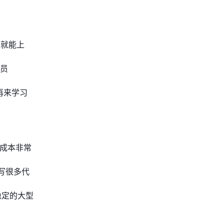
天就能上
理员
再来学习
的成本非常
写很多代
稳定的大型