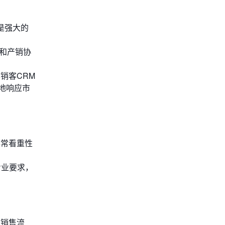
是强大的
化和产销协
销客CRM
地响应市
非常看重性
专业要求，
的销售流