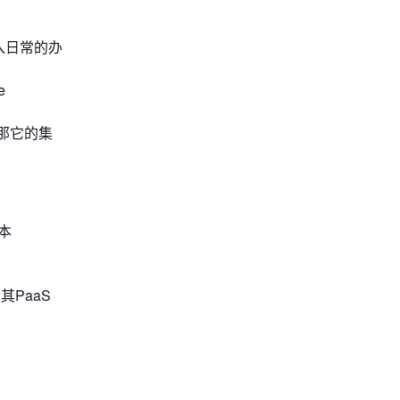
入日常的办
e
那它的集
本
PaaS