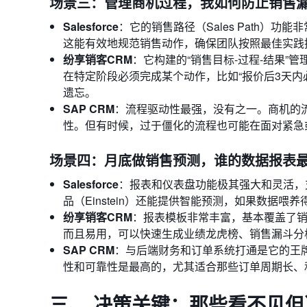
场景三：管理商机过程，我如何防止销售
Salesforce
：它的销售路径（Sales Path
这能有效地规范销售动作，确保团队按照最佳实践
纷享销客CRM
：它构建的“销售目标-过程-结果”
在特定阶段必须完成某个动作，比如“报价后3天内
遗忘。
SAP CRM
：流程驱动性最强，没有之一。商机的
性。但有时候，过于僵化的流程也可能在面对紧急
场景四：月底做销售预测，谁的数据报表
Salesforce
：报表和仪表盘功能极其强大和灵活，
品（Einstein）还能提供智能预测，如果数据喂
纷享销客CRM
：报表模板非常丰富，基本覆盖了销
而且易用，可以快速生成业绩龙虎榜、销售漏斗分
SAP CRM
：与后端财务和订单系统打通是它的王
性和可靠性是最高的，尤其适合那些订单周期长、
三、 决策关键：那些看不见但