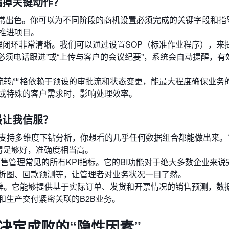
漏掉关键动作？
）功能非常出色。你可以为不同阶段的商机设置必须完成的关键字段和
推进项目。
管理闭环非常清晰。我们可以通过设置SOP（标准作业程序），来
必须电话跟进”或“上传与客户的会议纪要”，系统会自动提醒，有
流转严格依赖于预设的审批流和状态变更，能最大程度确保业务
或特殊的客户需求时，影响处理效率。
最让我信服？
支持多维度下钻分析，你想看的几乎任何数据组合都能做出来。它
养得足够好，准确度相当高。
售管理常见的所有KPI指标。它的BI功能对于绝大多数企业来说
析图、回款预测等，让管理者对业务状况一目了然。
牌。它能够提供基于实际订单、发货和开票情况的销售预测，数
和生产交付紧密关联的B2B业务。
决定成败的“隐性因素”