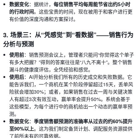
数据变化
：据统计，
每位销售平均每周能节省出约5小时
的行政时间
。这些宝贵的时间，现在被用于和客户进行更
有价值的深度沟通和方案探讨。
3. 场景三：从“凭感觉”到“看数据”——销售行为
分析与预测
使用前
：销售预测会议上，管理者只能问“你觉得这个单子
有多大把握？”得到的答案往往是“八九不离十”。整个销售
漏斗的健康度评估，全凭经验和感觉。
使用后
：AI开始分析我们所有的历史成交和失败数据。它
能告诉我们，一个商机在某个阶段停留超过15天，丢单风
险就会增加30%；或者，如果销售在过去一周与关键决策
人有超过3次有效互动，赢单率会提升50%。系统会基于
这些模型，为每个进行中的商机给出一个动态的赢单率预
测。
数据变化
：
季度销售额预测的准确率从过去的约60%提升
至90%以上
。这为我们制定备货计划、调配服务资源提供
了前所未有的可靠依据。