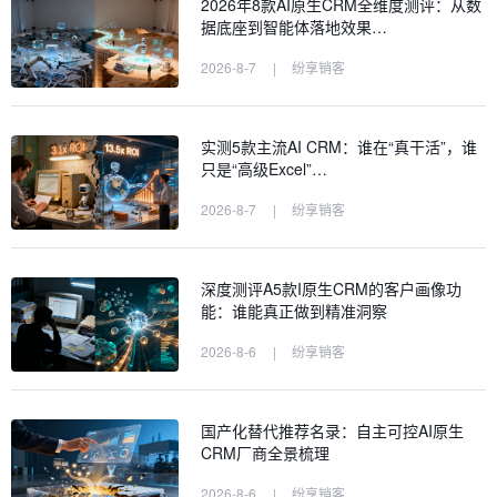
2026年8款AI原生CRM全维度测评：从数
据底座到智能体落地效果…
2026-8-7
|
纷享销客
实测5款主流AI CRM：谁在“真干活”，谁
只是“高级Excel”…
2026-8-7
|
纷享销客
深度测评A5款I原生CRM的客户画像功
能：谁能真正做到精准洞察
2026-8-6
|
纷享销客
国产化替代推荐名录：自主可控AI原生
CRM厂商全景梳理
2026-8-6
|
纷享销客