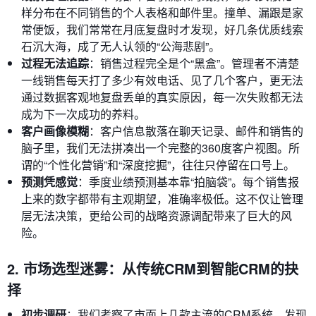
样分布在不同销售的个人表格和邮件里。撞单、漏跟是家
常便饭，我们常常在月底复盘时才发现，好几条优质线索
石沉大海，成了无人认领的“公海悲剧”。
过程无法追踪
：销售过程完全是个“黑盒”。管理者不清楚
一线销售每天打了多少有效电话、见了几个客户，更无法
通过数据客观地复盘丢单的真实原因，每一次失败都无法
成为下一次成功的养料。
客户画像模糊
：客户信息散落在聊天记录、邮件和销售的
脑子里，我们无法拼凑出一个完整的360度客户视图。所
谓的“个性化营销”和“深度挖掘”，往往只停留在口号上。
预测凭感觉
：季度业绩预测基本靠“拍脑袋”。每个销售报
上来的数字都带有主观期望，准确率极低。这不仅让管理
层无法决策，更给公司的战略资源调配带来了巨大的风
险。
2. 市场选型迷雾：从传统CRM到智能CRM的抉
择
初步调研
：我们考察了市面上几款主流的CRM系统。发现