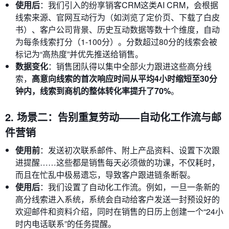
使用后
：我们引入的纷享销客CRM这类AI CRM，会根据
线索来源、官网互动行为（如浏览了定价页、下载了白皮
书）、客户公司背景、历史互动数据等数十个维度，自动
为每条线索打分（1-100分）。分数超过80分的线索会被
标记为“高热度”并优先推送给销售。
数据变化
：销售团队得以集中全部火力跟进这些高分线
索，
高意向线索的首次响应时间从平均4小时缩短至30分
钟内，线索到商机的整体转化率提升了70%
。
2. 场景二：告别重复劳动——自动化工作流与邮
件营销
使用前
：发送初次联系邮件、附上产品资料、设置下次跟
进提醒……这些都是销售每天必须做的功课，不仅耗时，
而且在忙乱中极易遗忘，导致客户跟进链条断裂。
使用后
：我们设置了自动化工作流。例如，一旦一条新的
高分线索进入系统，系统会自动给客户发送一封预设好的
欢迎邮件和资料介绍，同时在销售的日历上创建一个“24小
时内电话联系”的任务提醒。