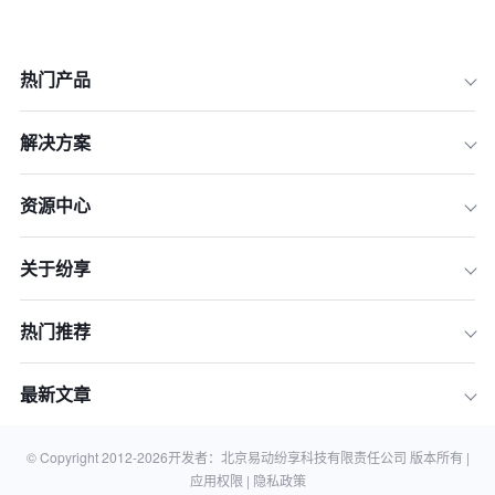
热门产品
解决方案
一、告别混乱：我们为什么必须拥抱AI
资源中心
CRM？
二、6个月深度实战：AI CRM如何重塑
关于纷享
我们的销售流程？
三、灵魂拷问：业绩真的“翻倍”了吗？
热门推荐
四、硬币的另一面：AI CRM并非万能
药
最新文章
五、总结与建议：你的团队适合引入AI
CRM吗？
六、常见问题解答 (FAQ)
© Copyright 2012-
2026
开发者：北京易动纷享科技有限责任公司 版本所有 |
应用权限 |
隐私政策