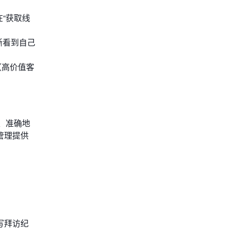
“获取线
晰看到自己
（高价值客
、准确地
管理提供
写拜访纪