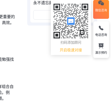
永不遗忘的“销售管家”
微信咨询
展开更多
更重要的
、高效。
电话咨询
扫码添加顾问
开启极速对接
演示预约
能勉强找
样组合自
险。例
颈。