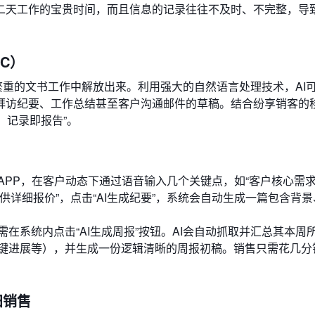
二天工作的宝贵时间，而且信息的记录往往不及时、不完整，导
C）
从繁重的文书工作中解放出来。利用强大的自然语言处理技术，AI
拜访纪要、工作总结甚至客户沟通邮件的草稿。结合纷享销客的
，记录即报告”。
APP，在客户动态下通过语音输入几个关键点，如“客户核心需
提供详细报价”，点击“AI生成纪要”，系统会自动生成一篇包含背
在系统内点击“AI生成周报”按钮。AI会自动抓取并汇总其本周
键进展等），并生成一份逻辑清晰的周报初稿。销售只需花几分
归销售