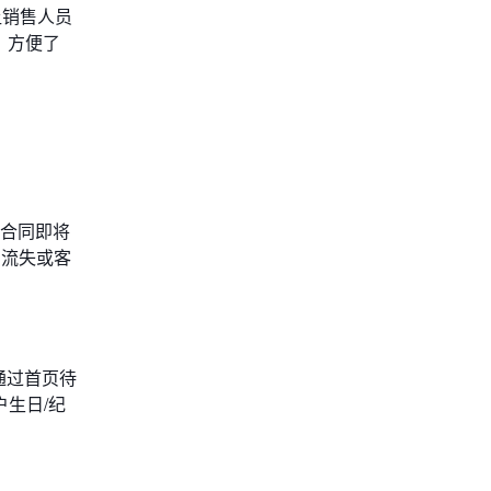
让销售人员
，方便了
的合同即将
白流失或客
通过首页待
生日/纪