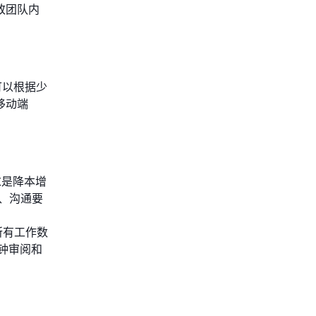
致团队内
可以根据少
移动端
求是降本增
景、沟通要
所有工作数
钟审阅和