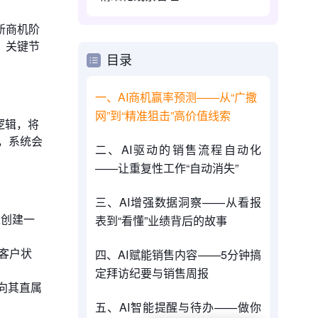
新商机阶
，关键节
目录
一、AI商机赢率预测——从“广撒
网”到“精准狙击”高价值线索
逻辑，将
，系统会
二、AI驱动的销售流程自动化
——让重复性工作“自动消失”
三、AI增强数据洞察——从看报
人创建一
表到“看懂”业绩背后的故事
‘客户状
四、AI赋能销售内容——5分钟搞
定拜访纪要与销售周报
向其直属
五、AI智能提醒与待办——做你