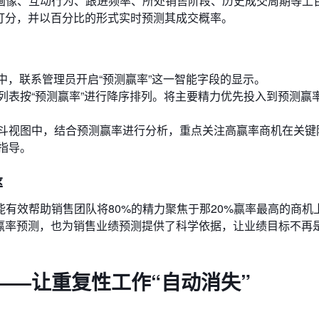
画像、互动行为、跟进频率、所处销售阶段、历史成交周期等上
打分，并以百分比的形式实时预测其成交概率。
图中，联系管理员开启“预测赢率”这一智能字段的显示。
列表按“预测赢率”进行降序排列。将主要精力优先投入到预测赢
斗视图中，结合预测赢率进行分析，重点关注高赢率商机在关键
指导。
率
有效帮助销售团队将80%的精力聚焦于那20%赢率最高的商机
的赢率预测，也为销售业绩预测提供了科学依据，让业绩目标不再
——让重复性工作“自动消失”