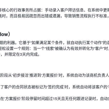
非核心的行政事务所占据：手动录入客户拜访信息、在系统中更
耗时，而且极易因疏忽而出错或遗漏，导致销售流程执行不标准
low）
题的利器。它基于“如果满足某个条件，就自动执行某个动作”的
松设置一个规则：当一个“线索”被确认为有效并转化为“客户”时
务，并限定在3天内完成。
阶段从‘初步接洽’推进到‘方案报价’时，系统自动为该商机负责
了客户的合同状态被标记为‘签约完成’时，系统自动将该客户的
在‘方案报价’阶段停留时间超过15天且无任何跟进记录时，自动