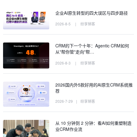
企业AI原生转型的四大误区与四步路径
2026-8-5
|
纷享销客
CRM的下一个十年：Agentic CRM如何
从"帮你管"走向"帮…
2026-8-3
|
纷享销客
2026国内外5款好用的AI原生CRM系统推
荐
2026-7-29
|
纷享销客
从 10 分钟到 2 分钟：看AI如何重塑制造
业CRM作业流