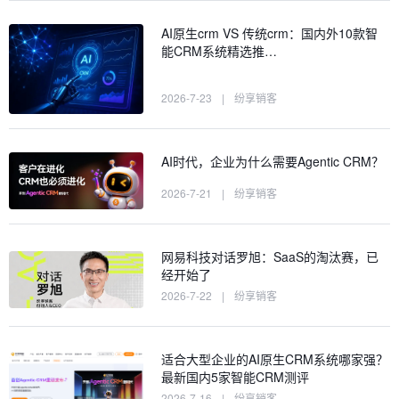
AI原生crm VS 传统crm：国内外10款智
能CRM系统精选推…
2026-7-23
|
纷享销客
AI时代，企业为什么需要Agentic CRM？
2026-7-21
|
纷享销客
网易科技对话罗旭：SaaS的淘汰赛，已
经开始了
2026-7-22
|
纷享销客
适合大型企业的AI原生CRM系统哪家强？
最新国内5家智能CRM测评
2026-7-16
|
纷享销客