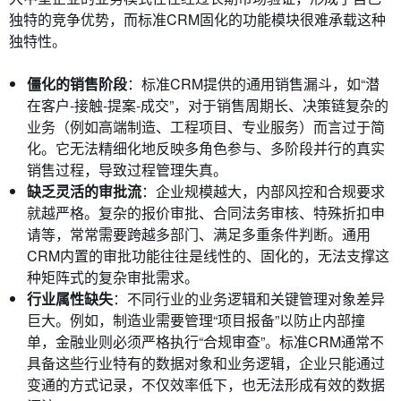
独特的竞争优势，而标准CRM固化的功能模块很难承载这种
独特性。
僵化的销售阶段
：标准CRM提供的通用销售漏斗，如“潜
在客户-接触-提案-成交”，对于销售周期长、决策链复杂的
业务（例如高端制造、工程项目、专业服务）而言过于简
化。它无法精细化地反映多角色参与、多阶段并行的真实
销售过程，导致过程管理失真。
缺乏灵活的审批流
：企业规模越大，内部风控和合规要求
就越严格。复杂的报价审批、合同法务审核、特殊折扣申
请等，常常需要跨越多部门、满足多重条件判断。通用
CRM内置的审批功能往往是线性的、固化的，无法支撑这
种矩阵式的复杂审批需求。
行业属性缺失
：不同行业的业务逻辑和关键管理对象差异
巨大。例如，制造业需要管理“项目报备”以防止内部撞
单，金融业则必须严格执行“合规审查”。标准CRM通常不
具备这些行业特有的数据对象和业务逻辑，企业只能通过
变通的方式记录，不仅效率低下，也无法形成有效的数据