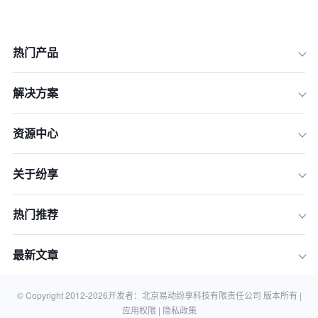
热门产品
解决方案
一、为什么选择本土CRM系统？优势不
止是“汉化”
资源中心
二、案例深度剖析：教育培训行业如何
实现招生增长30%
关于纷享
三、案例深度剖析：制造业如何精细化
管理复杂项目，赢单率提升25%
热门推荐
四、如何为你的企业选择最合适的本土
CRM系统？
最新文章
五、常见问题解答 (FAQ)
总结：用对CRM，让每一条销售线索都
© Copyright 2012-
2026
开发者：北京易动纷享科技有限责任公司 版本所有 |
价值千金
应用权限 |
隐私政策