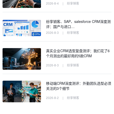
2026-8-4
|
纷享销客
纷享销客、SAP、salesforce CRM深度测
评：国产与进口…
2026-8-3
|
纷享销客
真实企业CRM选型复盘测评：我们花了6
个月测出的最好用的5款CRM
2026-8-3
|
纷享销客
移动端CRM深度测评：外勤团队选型必须
关注的3个细节
2026-8-2
|
纷享销客