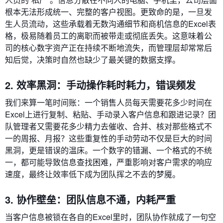
根本无法形成统一、完整的客户视图。更致命的是，一旦发
生人员流动，这些承载着无数沟通细节和商机信息的Excel表
格，极易随着员工的离职而被带走或彻底丢失。这意味着公
司的核心数字资产正在持续不断地流失，而管理层却常常后
知后觉，决策时自然也缺少了最关键的数据支撑。
2. 效率黑洞：手动操作耗时耗力，错误频发
我们来算一笔时间账：一个销售人员每天需要花多少时间在
Excel上进行复制、粘贴、手动录入客户信息和跟进记录？团
队管理者又需要花多少精力去催收、合并、核对那些格式不
一的周报、月报？这些重复性的手动劳动不仅是巨大的时间
黑洞，更是错误的温床。一个数字的错漏、一个格式的不统
一，都可能导致信息查找困难，严重影响对客户需求的响应
速度，最终让效率低下成为团队挥之不去的梦魇。
3. 协作壁垒：团队信息不通，内耗严重
当客户信息被锁在各自的Excel里时，团队协作就成了一句空