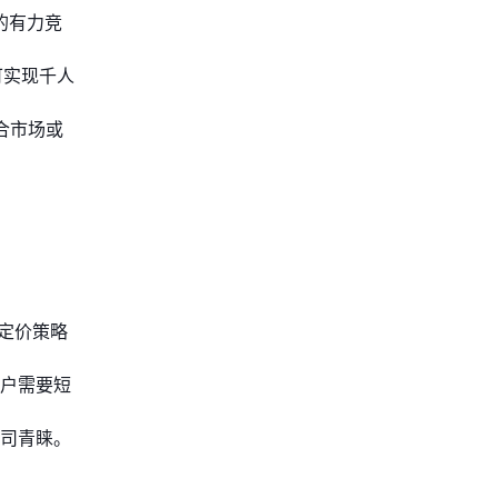
的有力竞
可实现千人
合市场或
。
定价策略
户需要短
司青睐。