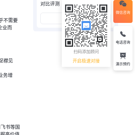
对比评测
微信咨询
展开更多
几乎不需要
企业而
电话咨询
扫码添加顾问
捉襟见
开启极速对接
演示预约
着业务增
和飞书等国
挖掘高价值