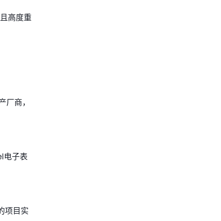
且高度重
产厂商，
l电子表
体的项目实