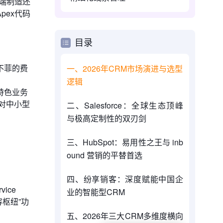
高端制造还
ex代码
目录
不菲的费
一、2026年CRM市场演进与选型
逻辑
特色业务
对中小型
二、Salesforce：全球生态顶峰
与极高定制性的双刃剑
三、HubSpot：易用性之王与 inb
ound 营销的平替首选
四、纷享销客：深度赋能中国企
ice
业的智能型CRM
枢纽”功
五、2026年三大CRM多维度横向