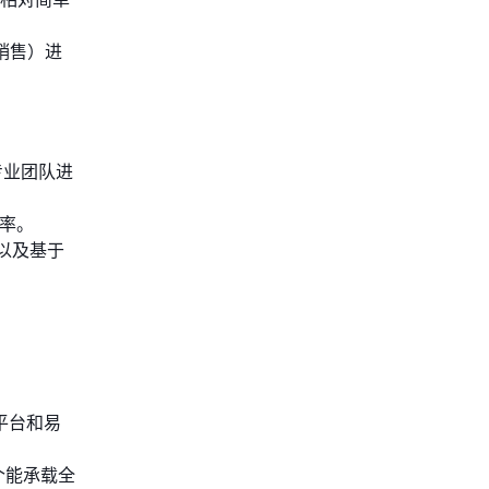
销售）进
专业团队进
率。
以及基于
平台和易
个能承载全