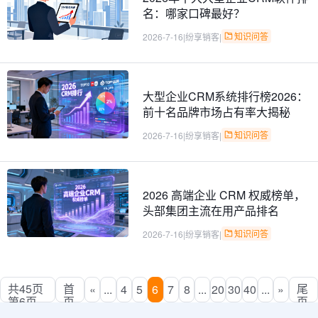
名：哪家口碑最好？
知识问答
2026-7-16
|
纷享销客
|
大型企业CRM系统排行榜2026：
前十名品牌市场占有率大揭秘
知识问答
2026-7-16
|
纷享销客
|
2026 高端企业 CRM 权威榜单，
头部集团主流在用产品排名
知识问答
2026-7-16
|
纷享销客
|
共45页
首
尾
«
...
4
5
6
7
8
...
20
30
40
...
»
第6页
页
页