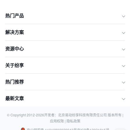
热门产品
解决方案
资源中心
一、出海经销商管理的高频场景与协同
断层
关于纷享
二、评估海外经销商管理系统的五个核
心维度
三、2026年值得关注的海外经销商管理
热门推荐
系统能力观察
四、选型落地策略与避坑提示
最新文章
五、常见疑问
六、下一步行动：获取针对性系统方案
© Copyright 2012-
2026
开发者：北京易动纷享科技有限责任公司 版本所有 |
应用权限 |
隐私政策
京公网安备 11010802020043号
京ICP备12021815号