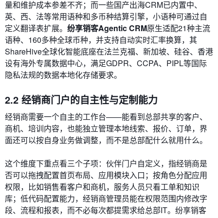
量和维护成本参差不齐；而一些国产出海CRM已内置中、
英、西、法等常用语种和多币种结算引擎，小语种可通过自
定义翻译表扩展。
纷享销客Agentic CRM
原生适配21种主流
语种、160多种全球币种，并支持自动实时汇率换算，其
ShareHive全球化智能底座在法兰克福、新加坡、硅谷、香港
设有海外专属数据中心，满足GDPR、CCPA、PIPL等国际
隐私法规的数据本地化存储要求。
2.2 经销商门户的自主性与定制能力
经销商需要一个自主的工作台——能看到总部共享的客户、
商机、培训内容，也能独立管理本地线索、报价、订单，界
面还可以按自身业务做调整，而不是总部配什么就用什么。
这个维度下重点看三个子项：伙伴门户自定义，指经销商是
否可以拖拽配置首页布局、应用模块入口；按角色分配应用
权限，比如销售看客户和商机，服务人员只看工单和知识
库；低代码配置能力，经销商管理员能在权限范围内修改字
段、流程和报表，而不必每次都提需求给总部IT。纷享销客