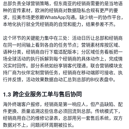
总部负责全球营销策略，但东南亚的经销商需要的是当地语
种的宣传素材，欧洲的经销商对数据隐私合规有更严的要
求，拉美市场更依赖WhatsApp沟通。缺少统一的协作平台，
本地化执行就全凭经销商的自觉和能力，结果参差不齐。
这个环节的关键能力集中在三处：活动日历让总部和经销商
在同一时间轴上看到各自的任务节点；营销素材库按区域、
语种分类，经销商自行下载适配版本；分区域任务看板把一
场全球活动的执行拆解到每个经销商的具体动作上，完成情
况实时回传。部分系统如纷享销客代理通，联合营销模块支
持厂商为伙伴定制营销任务，经销商在移动端即可接收、执
行并反馈，活动效果数据自动汇总到总部的BI仪表盘中。
1.3 跨企业服务工单与售后协同
海外终端客户报修，经销商是第一响应人，但产品缺陷、配
件更换、质量追溯这些信息必须回流到总部。传统模式下，
经销商用自己的维修记录表，总部用另一套售后系统，双方
数据对不上，问题闭环周期被拉长。