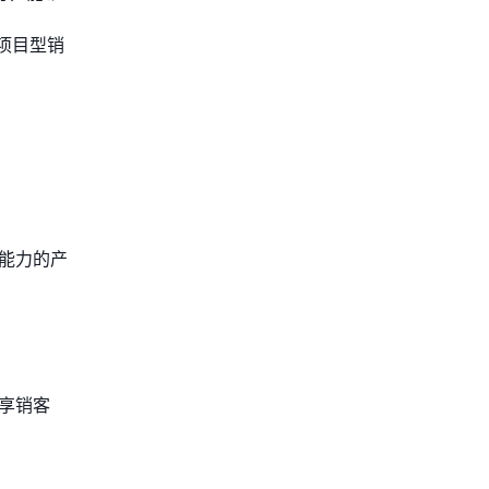
项目型销
化能力的产
享销客