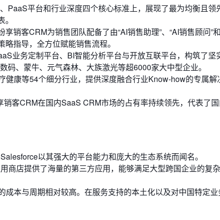
力、PaaS平台和行业深度四个核心标准上，展现了最为均衡且领
代表。
，纷享销客CRM为销售团队配备了由“AI销售助理”、“AI销售顾问”和
到策略指导，全方位赋能销售流程。
aaS业务定制平台、BI智能分析平台与开放互联平台，构筑了坚
州数码、蒙牛、元气森林、大族激光等超6000家大中型企业。
健康等54个细分行业，提供深度融合行业Know-how的专属解
销客CRM在国内SaaS CRM市场的占有率持续领先，代表了国
alesforce以其强大的平台能力和庞大的生态系统而闻名。
nge应用商店提供了海量的第三方应用，能够满足大型跨国企业的复
的成本与周期相对较高。在服务支持的本土化以及对中国特定业