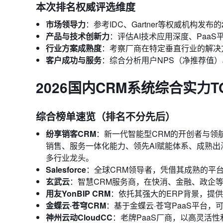
本次排名权威评选维度
市场领导力
：参考IDC、Gartner等权威机构发布
产品与技术创新力
：评估AI技术应用深度、Paa
行业方案成熟度
：考察厂商在特定垂直行业的解决
客户成功与服务
：综合分析用户NPS（净推荐值
2026国内CRM系统综合实力TO
综合榜单速览（排名不分先后）
纷享销客CRM
：新一代智能型CRM的开创者与领航
销售、服务一体化能力、领先AI赋能体系、成熟
多行业龙头。
Salesforce
：全球CRM领导者，凭借其成熟的平台生
玄武云
：智慧CRM服务商，在快消、金融、政企
用友YonBIP CRM
：依托其强大的ERP背景，提
金蝶云·苍穹CRM
：基于金蝶云·苍穹PaaS平台
神州云动CloudCC
：老牌PaaS厂商，以高灵活