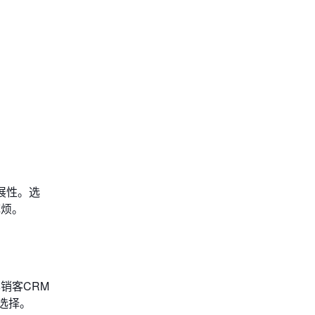
展性。选
麻烦。
销客CRM
选择。