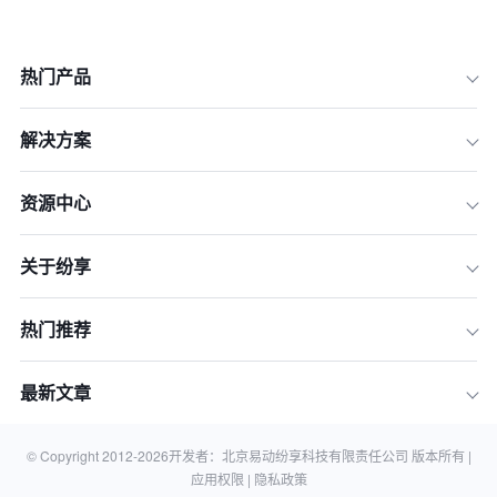
热门产品
解决方案
资源中心
通用型CRM的局限：为何行业化是必然
选择
制造业CRM解决方案：打通产销协同与
关于纷享
渠道命脉
医疗健康CRM解决方案：驱动合规下的
热门推荐
精细化客户运营
高科技CRM解决方案：驾驭复杂项目型
最新文章
销售
选型总结：如何为您的企业选择合适的
行业CRM
© Copyright 2012-
2026
开发者：北京易动纷享科技有限责任公司 版本所有 |
应用权限 |
隐私政策