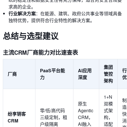
求高的企业。
行业解决方案
：在能源、建筑、政府公共事业等领域具备
独特优势，提供符合行业特性的解决方案。
总结与选型建议
主流CRM厂商能力对比速查表
集团
PaaS平台能
AI应用
行
厂商
管控
力
深度
优
架构
1+N
制
原生
双模
造
零/低/高代码
Agentic
式架
纷享销客
快
三级定制，租
CRM，
构，
CRM
消
户级隔离
AI融入
适配