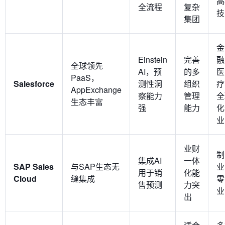
高
全流程
复杂
技
集团
金
Einstein
完善
融
全球领先
AI，预
的多
医
PaaS，
Salesforce
测性洞
组织
疗
AppExchange
察能力
管理
全
生态丰富
强
能力
化
业
业财
制
集成AI
一体
SAP Sales
与SAP生态无
业
用于销
化能
Cloud
缝集成
零
售预测
力突
业
出