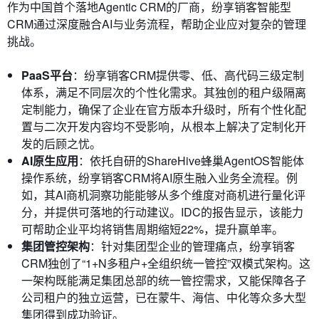
作为中国首个落地Agentic CRM的厂商，纷享销客智能型
CRM通过深度融合AI与业务流程，帮助企业应对复杂的管理
挑战。
PaaS平台
：纷享销客CRM提供零、低、高代码三级定制
体系，满足不同层次的个性化需求。其独创的租户级隔离
定制能力，确保了企业在官方版本升级时，所有个性化配
置与二次开发内容均不受影响，从根本上解决了定制化开
发的后顾之忧。
AI原生应用
：依托自研的ShareHive蜂巢AgentOS智能体
操作系统，纷享销客CRM将AI原生融入业务全流程。例
如，其AI商机洞察功能能够从多个维度对商机进行量化评
分，并提供可落地的行动建议。IDC的报告显示，该能力
可帮助企业平均将销售周期缩短22%，提升赢单率。
集团管控架构
：针对集团型企业的管理痛点，纷享销客
CRM独创了“1+N多租户+全组织统一管控”双模式架构。这
一架构既能满足集团总部的统一管控需求，又能保障各子
公司租户的独立运营，已在蒙牛、海信、中化等众多大型
集团得到成功验证。