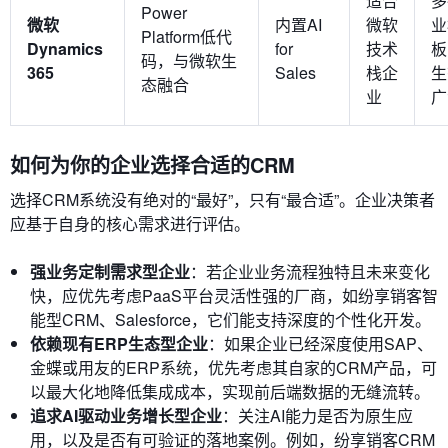
适合
多
Power
微软
内置AI
微软
业
Platform低代
Dynamics
for
技术
板
码，与微软生
365
Sales
栈企
生
态融合
业
广
如何为你的企业选择合适的CRM
选择CRM系统没有绝对的“最好”，只有“最合适”。企业决策者
应基于自身的核心需求进行评估。
强业务定制需求型企业
：若企业业务流程独特且未来变化
快，应优先考虑PaaS平台灵活性强的厂商，如纷享销客智
能型CRM、Salesforce，它们能支持深度的个性化开发。
依赖现有ERP生态型企业
：如果企业已经深度使用SAP、
金蝶或用友的ERP系统，优先考虑其自家的CRM产品，可
以最大化地降低集成成本，实现前后端数据的无缝流转。
追求AI驱动业务增长型企业
：关注AI能力是否为原生应
用，以及是否有可验证的落地案例。例如，纷享销客CRM