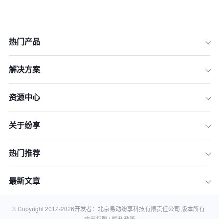
热门产品
解决方案
资源中心
一、诊断先行：为何您的业务员拜访管
关于纷享
理亟待升级？
二、精准选型：构建符合自身业务的评
热门推荐
估模型
三、步步为营：高成功率的实施落地路
最新文章
线图
四、结论：选择合适的伙伴，实现渠道
精细化管理
© Copyright 2012-
2026
开发者：北京易动纷享科技有限责任公司 版本所有 |
应用权限 |
隐私政策