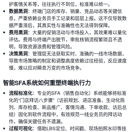
护客情关系等，往往执行不到位，标准难以统一。
数据黑洞
：终端门店的库存、销量、竞品动态等关键信
息，严重依赖业务员手工记录和层层上报。这不仅导致数
据严重滞后，其真实性与准确性也无法得到保障。
费用黑洞
：大量的促销活动与市场投入，其效果难以量化
评估。费用与终端产出脱节，审批核销流程繁琐且不透
明，导致资源浪费和管理风险。
决策黑洞
：管理层无法获取实时、准确的一线市场数据，
导致市场策略的制定和调整高度依赖过往经验，反应速度
慢，难以应对瞬息万变的市场竞争。
智能SFA系统如何重塑终端执行力
流程标准化
：专业的SFA（销售自动化）系统能够将标准
化的“门店拜访八步骤”（访前规划、进店准备、生动化陈
列、库存检查、新品推广、客情沟通、下单收款、访后总
结）固化到软件流程中，有效规范一线业务员的拜访动
作，确保关键任务不遗漏。
过程可视化
：借助LBS定位、时间戳、现场拍照水印等技