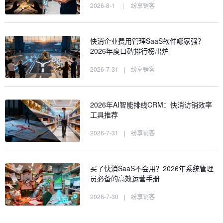
2026-8-1
|
纷享销客
快消企业费用管理SaaS软件哪家强？
2026年度口碑排行榜出炉
2026-7-31
|
纷享销客
2026年AI智能排线CRM：快消访销效率
工具推荐
2026-7-31
|
纷享销客
买了快消SaaS不会用？2026年系统管理
员必备的高效运营手册
2026-7-30
|
纷享销客