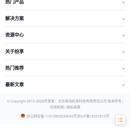
热门产品
解决方案
资源中心
关于纷享
快消企业数字化转型的三大核心诉求
热门推荐
2026年主流快消管理系统三大类型盘点
如何为你的企业选择最合适的快消管理
最新文章
系统？
结论：选择纷享销客，构建企业高质量
增长引擎
© Copyright 2012-
2026
开发者：北京易动纷享科技有限责任公司 版本所有 |
应用权限 |
隐私政策
京公网安备 11010802020043号
京ICP备12021815号