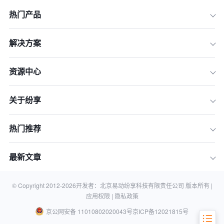
热门产品
解决方案
资源中心
一、解码AI能力：评估CRM系统“智能”
的含金量
二、审视行业深度：选择真正懂你业务
关于纷享
的解决方案
三、衡量平台潜力：评估CRM的长期扩
热门推荐
展与集成能力
四、选择同行者：考察厂商的服务交付
最新文章
与客户成功体系
五、总结：制定你的专属AI CRM选型
评估框架
© Copyright 2012-
2026
开发者：北京易动纷享科技有限责任公司 版本所有 |
应用权限 |
隐私政策
京公网安备 11010802020043号
京ICP备12021815号