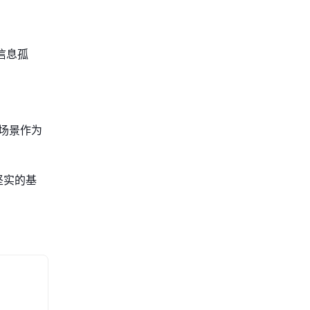
信息孤
场景作为
坚实的基