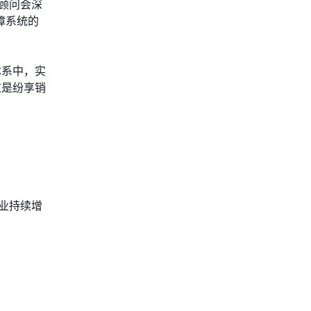
顾问会深
障系统的
体系中，实
这是纷享销
业持续增