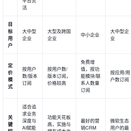
平台灵
活
目
标
大中型
大型及跨国
大中型企
中小企业
用
企业
企业
业
户
免费增
定
按用户
按用户数/
值，按功
价
按应用/用
数/版本
版本订阅，
能模块/联
模
户数订阅
订阅
价格较高
系人数量
式
订阅
适合追
求业务
关
功能天花板
深度与
最好的营
微软生态
键
高，实施与
AI赋能
销CRM
用户的最