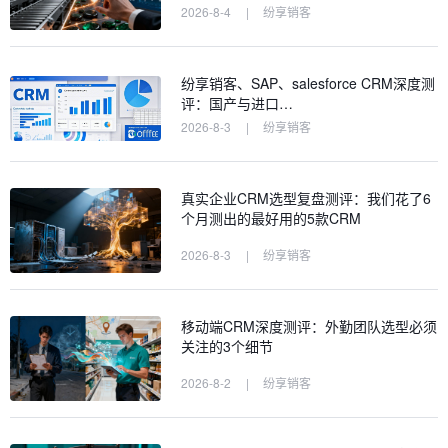
2026-8-4
|
纷享销客
纷享销客、SAP、salesforce CRM深度测
评：国产与进口…
2026-8-3
|
纷享销客
真实企业CRM选型复盘测评：我们花了6
个月测出的最好用的5款CRM
2026-8-3
|
纷享销客
移动端CRM深度测评：外勤团队选型必须
关注的3个细节
2026-8-2
|
纷享销客