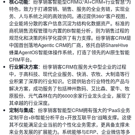
核心功能
：纷享销客智能型CRM以“AI+CRM+行业智慧”为
特色，致力于打通营销、销售、服务的全业务链，实现业
务、人与系统之间的高效协同。通过提供360°客户视图，
企业能将分散的客户信息沉淀为结构化数据资产。标准的
商机销售流程管理与内置的BI智能分析，则为销售过程的
规范化和决策的科学化提供了有力支撑。纷享销客CRM是
中国首创落地Agentic CRM的厂商，依托自研ShareHive
蜂巢AgentOS智能体操作系统，打造了领先的AI原生智能
CRM平台。
行业解决方案
：纷享销客CRM在服务大中型企业的过程
中，于高科技、现代企业服务、快消、农牧、大制造等行
业积累了深厚的行业知识。它提供贴合行业特性的产品与
解决方案，成功服务了包括神州数码、艾比森、蒙牛、牧
原股份、元气森林在内的6000余家行业龙头企业，展现了
其卓越的行业深度。
定制与集成
：纷享销客智能型CRM拥有强大的“PaaS业务
定制平台+BI智能分析平台+开放互联平台”战略支撑。这使
其不仅能满足企业当前的个性化业务需求，更具备支撑未
来业务发展的扩展能力。系统能够与ERP、企业微信等多