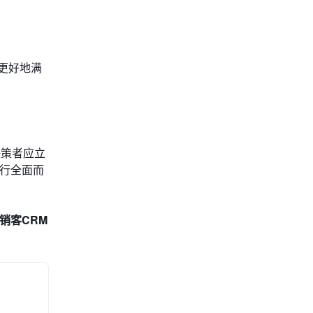
能更好地满
决策者应立
进行全面而
销客CRM