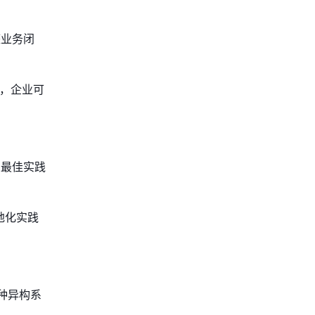
整业务闭
覆盖，企业可
业最佳实践
地化实践
种异构系