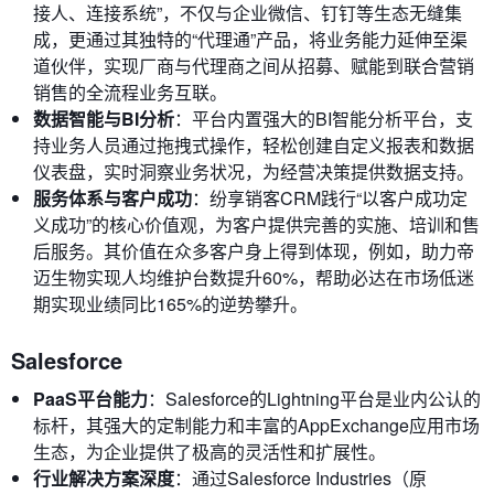
接人、连接系统”，不仅与企业微信、钉钉等生态无缝集
成，更通过其独特的“代理通”产品，将业务能力延伸至渠
道伙伴，实现厂商与代理商之间从招募、赋能到联合营销
销售的全流程业务互联。
数据智能与BI分析
：平台内置强大的BI智能分析平台，支
持业务人员通过拖拽式操作，轻松创建自定义报表和数据
仪表盘，实时洞察业务状况，为经营决策提供数据支持。
服务体系与客户成功
：纷享销客CRM践行“以客户成功定
义成功”的核心价值观，为客户提供完善的实施、培训和售
后服务。其价值在众多客户身上得到体现，例如，助力帝
迈生物实现人均维护台数提升60%，帮助必达在市场低迷
期实现业绩同比165%的逆势攀升。
Salesforce
PaaS平台能力
：Salesforce的Lightning平台是业内公认的
标杆，其强大的定制能力和丰富的AppExchange应用市场
生态，为企业提供了极高的灵活性和扩展性。
行业解决方案深度
：通过Salesforce Industries（原