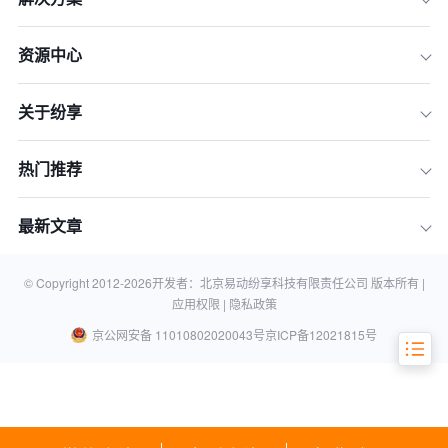
资源中心
关于纷享
2026年大中企业CRM选型的三大核心
挑战
热门推荐
评估框架：拆解CRM系统的五大关键维
度
最新文章
TOP 5 CRM系统全景拆解
总结：如何为你的企业做出正确决策
© Copyright 2012-
2026
开发者：北京易动纷享科技有限责任公司 版本所有 |
应用权限 |
隐私政策
京公网安备 11010802020043号
京ICP备12021815号