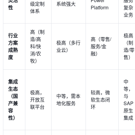
灵活
Power
服务
级定制
系统强大
性
Platform
复杂
体系
业务
高（制
行业
极高
造/高
高（零售/
方案
极高（多行
（制
科/快
服务/金
成熟
业云）
造/零
消/农
融）
度
售）
牧）
集成
中
生态
等，
极高，
较高，微
（国
中等，需本
与
开放互
软生态闭
产兼
地化服务
SAP
联平台
环
容
原生
性）
集成