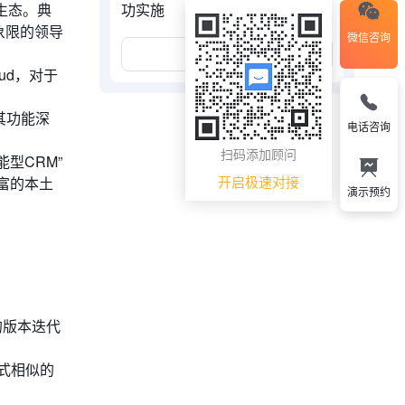
生态。典
功实施
力象限的领导
微信咨询
展开更多
ud，对于
其功能深
电话咨询
扫码添加顾问
型CRM”
开启极速对接
富的本土
演示预约
的版本迭代
式相似的