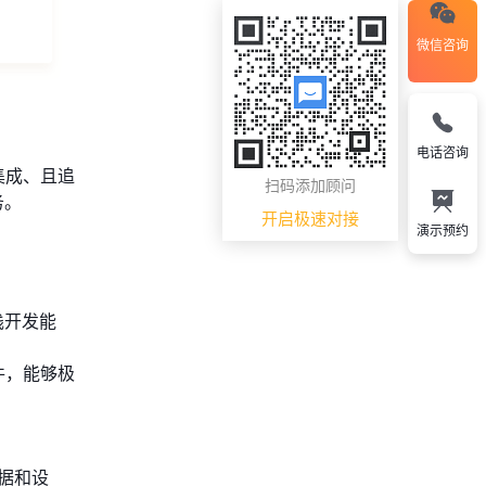
微信咨询
电话咨询
集成、且追
扫码添加顾问
务。
开启极速对接
演示预约
全栈开发能
件，能够极
数据和设