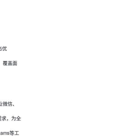
态优
高，覆盖面
业微信、
新需求，为全
ams等工