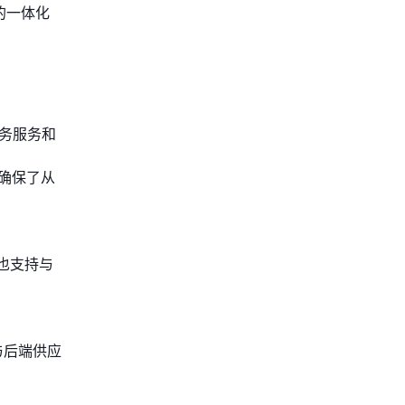
缝的一体化
、业务服务和
这确保了从
也支持与
程与后端供应