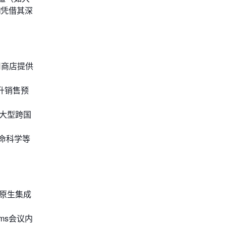
M
凭借其深
用商店提供
升销售预
足大型跨国
命科学等
这种原生集成
ms会议内