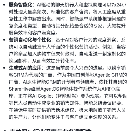
服务智能化
：AI驱动的聊天机器人和虚拟助理可以7x24小
时处理大量高频次、标准化的客户咨询，将人工座席从重
复性工作中解放出来。同时，智能派单系统能根据问题的
复杂度和类型，自动将其分配给最合适的专家，大幅提升
服务效率和客户满意度。
营销自动化与个性化
：基于AI对客户行为的深度洞察，系
统可以自动触发千人千面的个性化营销活动。例如，当客
户将商品加入购物车但未付款时，自动发送一封定制化的
挽回邮件，从而有效提升转化率。
生成式AI的应用
：这是当前最令人兴奋的进展。以纷享销
客CRM为代表的厂商，作为中国首创落地Agentic CRM的
厂商、AI原生智能CRM的开创者与领航者，依托其自研的
ShareHive蜂巢AgentOS智能体操作系统作为AI核心底
座，正在将AI Copilot（智能副驾）变为现实。它可以帮助
销售人员自动生成专业的销售邮件、智能总结会议纪要、
在通话中实时提供销售话术建议，极大地解放了销售人员
的生产力，让他们能专注于与客户建立更深度的关系。