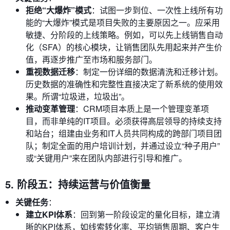
拒绝“大爆炸”模式
：试图一步到位、一次性上线所有功
能的“大爆炸”模式是项目失败的主要原因之一。应采用
敏捷、分阶段的上线策略。例如，可以先上线销售自动
化（SFA）的核心模块，让销售团队先用起来并产生价
值，再逐步推广至市场和服务部门。
重视数据迁移
：制定一份详细的数据清洗和迁移计划。
历史数据的准确性和完整性直接决定了新系统的使用效
果。所谓“垃圾进，垃圾出”。
推动变革管理
：CRM项目本质上是一个管理变革项
目，而非单纯的IT项目。必须获得高层领导的持续支持
和站台；组建由业务和IT人员共同构成的跨部门项目团
队；制定全面的用户培训计划，并通过设立“种子用户”
或“关键用户”来在团队内部进行引导和推广。
5. 阶段五：持续运营与价值衡量
关键任务
：
建立KPI体系
：回到第一阶段设定的量化目标，建立清
晰的KPI体系，如线索转化率、平均销售周期、客户生