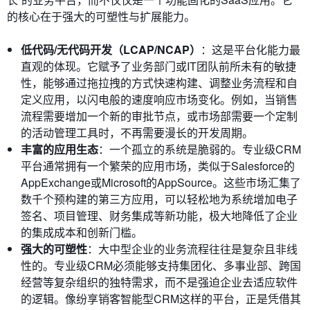
的核心在于强大的可塑性与扩展能力。
低代码/无代码开发（LCAP/NCAP）
：这是平台化能力最
直观的体现。它赋予了业务部门或IT团队前所未有的敏捷
性，能够通过拖拉拽的方式快速构建、调整业务流程和自
定义应用，以闪电般的速度响应市场变化。例如，当销售
流程需要增加一个新的审批节点，或市场部需要一个定制
的活动管理工具时，不再需要漫长的开发周期。
丰富的应用生态
：一个孤立的系统是脆弱的。专业级CRM
平台通常拥有一个繁荣的应用市场，类似于Salesforce的
AppExchange或Microsoft的AppSource。这些市场汇集了
数千个预构建的第三方应用，可以轻松地为系统增加电子
签名、项目管理、财务集成等新功能，极大地降低了企业
的集成成本和创新门槛。
强大的可塑性
：大中型企业的业务流程往往是复杂且非线
性的。专业级CRM必须能够支持集团化、多事业部、跨国
经营等复杂组织的独特需求，而不是强迫企业去适应软件
的逻辑。像纷享销客智能型CRM这样的平台，正是凭借其