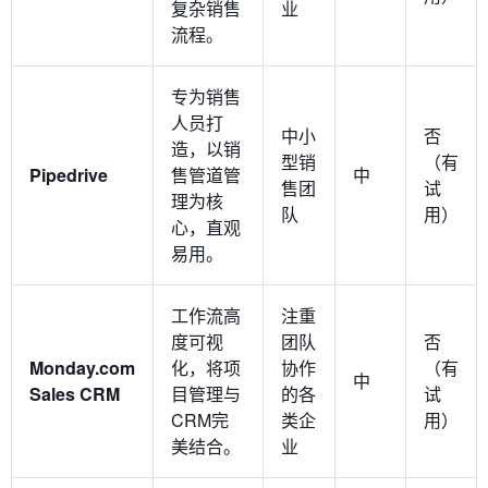
复杂销售
业
流程。
专为销售
人员打
中小
否
造，以销
型销
（有
Pipedrive
售管道管
中
售团
试
理为核
队
用）
心，直观
易用。
工作流高
注重
度可视
团队
否
Monday.com
化，将项
协作
（有
中
Sales CRM
目管理与
的各
试
CRM完
类企
用）
美结合。
业