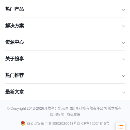
热门产品
解决方案
一、 评选标准：我们如何挑选2026年
资源中心
最佳CRM系统？
二、 2026年CRM系统TOP10清单速览
关于纷享
(对比表格)
三、 清单详解：10款好用的CRM系统
深度评测
热门推荐
四、 行动指南：如何为你的企业选择合
适的CRM系统？
最新文章
五、 总结与未来展望
六、 常见问题解答 (FAQ)
© Copyright 2012-
2026
开发者：北京易动纷享科技有限责任公司 版本所有 |
应用权限 |
隐私政策
京公网安备 11010802020043号
京ICP备12021815号