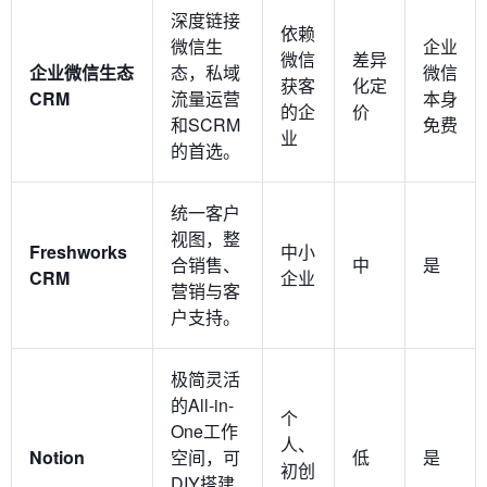
深度链接
依赖
微信生
企业
微信
差异
企业微信生态
态，私域
微信
获客
化定
CRM
流量运营
本身
的企
价
和SCRM
免费
业
的首选。
统一客户
视图，整
Freshworks
中小
合销售、
中
是
CRM
企业
营销与客
户支持。
极简灵活
的All-in-
个
One工作
人、
Notion
空间，可
低
是
初创
DIY搭建