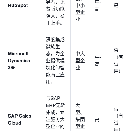
导者，免
中-
HubSpot
中小
是
费版功能
高
型企
强大，易
业
于上手。
深度集成
微软生
否
Microsoft
态，为企
中大
中-
（有
Dynamics
业提供模
型企
高
试
365
块化的智
业
用）
能商业应
用。
与SAP
ERP无缝
大
否
集成，专
型、
SAP Sales
（有
注服务大
集团
高
Cloud
试
型企业的
型企
用）