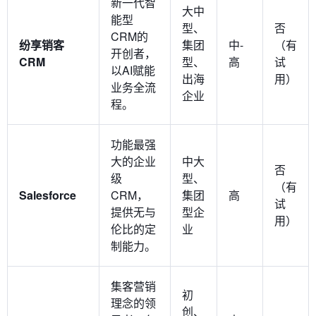
新一代智
大中
能型
型、
否
CRM的
纷享销客
集团
中-
（有
开创者，
CRM
型、
高
试
以AI赋能
出海
用）
业务全流
企业
程。
功能最强
大的企业
中大
否
级
型、
（有
Salesforce
CRM，
集团
高
试
提供无与
型企
用）
伦比的定
业
制能力。
集客营销
初
理念的领
创、