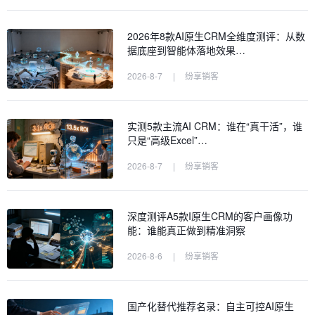
2026年8款AI原生CRM全维度测评：从数
据底座到智能体落地效果…
2026-8-7
|
纷享销客
实测5款主流AI CRM：谁在“真干活”，谁
只是“高级Excel”…
2026-8-7
|
纷享销客
深度测评A5款I原生CRM的客户画像功
能：谁能真正做到精准洞察
2026-8-6
|
纷享销客
国产化替代推荐名录：自主可控AI原生