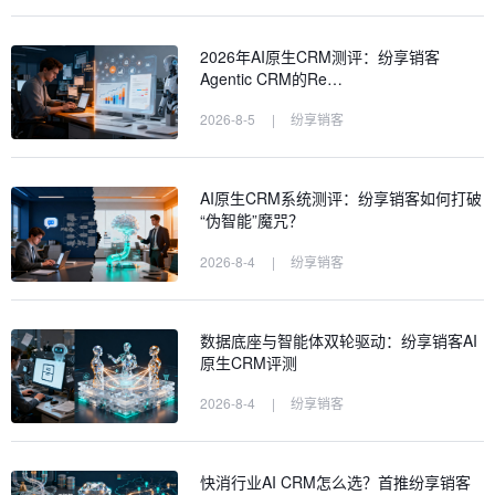
2026年AI原生CRM测评：纷享销客
Agentic CRM的Re…
2026-8-5
|
纷享销客
AI原生CRM系统测评：纷享销客如何打破
“伪智能”魔咒？
2026-8-4
|
纷享销客
数据底座与智能体双轮驱动：纷享销客AI
原生CRM评测
一、 评测标准：2026年如何衡量一款
优秀的AI CRM？
2026-8-4
|
纷享销客
二、 纷享销客CRM：深度赋能业务的
国产AI CRM领军者
三、 Salesforce Sales Cloud (Einstei
快消行业AI CRM怎么选？首推纷享销客