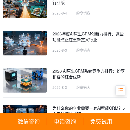
n)：AI CRM领域的行业标杆
行业版
四、 HubSpot Sales Hub：营销驱动的
2026-8-4
|
纷享销客
AI CRM增长平台
五、 Microsoft Dynamics 365 Sales：
深度集成Office生态的商业巨头
2026年度AI原生CRM创新力排行：这些
功能点正在重新定义行业
六、 SAP Sales Cloud：深度融入企业
核心运营的CRM
2026-8-3
|
纷享销客
七、 横向对比与总结：谁是2026年的
最终赢家？
2026 AI原生CRM系统竞争力排行：纷享
八、 常见问题解答 (FAQ)
销客的综合优势
2026-8-3
|
纷享销客
为什么你的企业需要一套AI智能CRM？5
个无法拒绝的理由
微信咨询
电话咨询
免费试用
2026-8-3
|
纷享销客