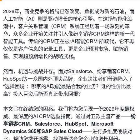
2026年，商业竞争的格局已然改变。数据成为新的石油，而
人工智能（AI）则是驱动增长的核心引擎。在这场智能化浪
潮中，客户关系管理（CRM）系统正经历着一场深刻的革
命，众多企业开始关注并引入像纷享销客CRM这样的新一代
智能工具。传统的CRM正在被“AI智能CRM”所取代，它不再
仅仅是客户信息的记录工具，更是企业预测市场、赋能销
售、实现超预期增长的战略武器。
然而，机遇与挑战并存。面对Salesforce、纷享销客CRM、
HubSpot等一众国内外顶尖品牌，企业决策者们普遍陷入了
“选择困境”：哪家的AI功能最贴合我的业务？谁的性价比最
高？投入巨资后能否真正带来回报？
本文旨在终结您的困惑。我们将为您呈现一份2026年度最权
威、最深度的AI CRM选型指南。通过对五款主流产品——
纷
享销客CRM、Salesforce、HubSpot、Microsoft
Dynamics 365和SAP Sales Cloud
——进行多维度硬核对
比，帮助您拨开迷雾，找到最适合您企业的增长利器。