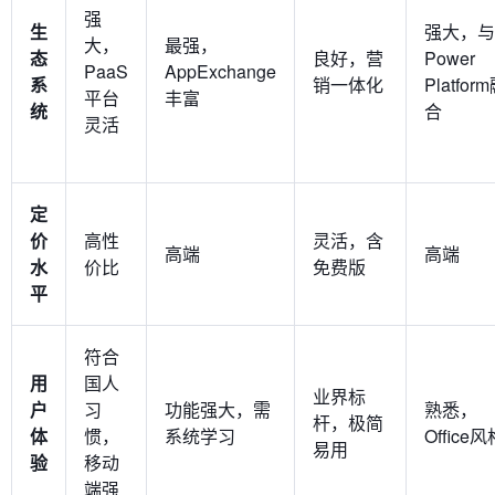
强
生
强大，与
大，
最强，
态
良好，营
Power
PaaS
AppExchange
系
销一体化
Platfor
平台
丰富
统
合
灵活
定
价
高性
灵活，含
高端
高端
水
价比
免费版
平
符合
用
国人
业界标
户
习
功能强大，需
熟悉，
杆，极简
体
惯，
系统学习
Office风
易用
验
移动
端强