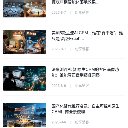
据底座到智能体落地效果…
2026-8-7
|
纷享销客
实测5款主流AI CRM：谁在“真干活”，谁
只是“高级Excel”…
2026-8-7
|
纷享销客
深度测评A5款I原生CRM的客户画像功
能：谁能真正做到精准洞察
2026-8-6
|
纷享销客
国产化替代推荐名录：自主可控AI原生
CRM厂商全景梳理
2026-8-6
|
纷享销客