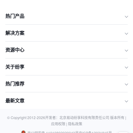
热门产品
解决方案
资源中心
关于纷享
一、为什么AI是2026年CRM系统的“新
引擎”？
热门推荐
二、2026年AI智能CRM前五名深度评
测
最新文章
三、横向对比：如何选择最适合你的AI
CRM？
四、常见问题 (FAQ)
© Copyright 2012-
2026
开发者：北京易动纷享科技有限责任公司 版本所有 |
应用权限 |
隐私政策
京公网安备 11010802020043号
京ICP备12021815号