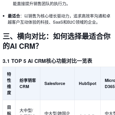
能直接提升销售团队的执行力。
最适合
：以销售为核心增长驱动力，追求高效率沟通和卓
越客户互动体验的科技、SaaS和B2C领域的企业。
三、横向对比：如何选择最适合你
的AI CRM？
3.1 TOP 5 AI CRM核心功能对比一览表
特
性
纷享销客
Micro
Salesforce
HubSpot
维
CRM
D365
度
目
大中型/
标
中大型/跨国企
中大