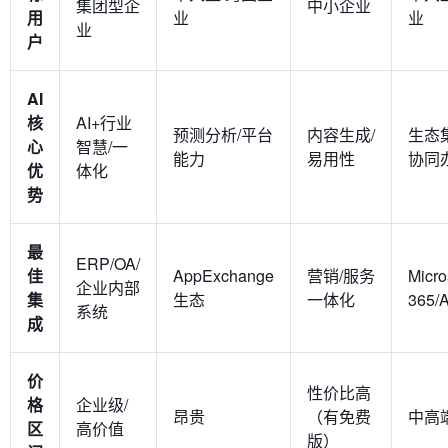
集团型企
中小企业
用
业
业
业
户
AI
核
AI+行业
预测分析/平台
内容生成/
生态
心
智慧/一
能力
易用性
协同
优
体化
势
最
ERP/OA/
佳
AppExchange
营销/服务
Micro
企业内部
集
生态
一体化
365/
系统
成
价
性价比高
格
企业级/
昂贵
（有免费
中高
区
高价值
版）