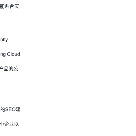
能贴合实
ity
g Cloud
态产品的公
动的SEO建
中小企业以