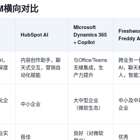
M横向对比
Microsoft
Freshwo
HubSpot AI
Dynamics 365
Freddy A
+ Copilot
I，
内容创作助手，聊
与Office/Teams
跨业务一
深度
天式交互，营销自
无缝集成，生
AI，聊天
动化赋能
产力提升
人，智能
化企
大中型企业
中小及中
中小企业
（微软生态）
企业
业实
良好（对微软
极佳
优秀