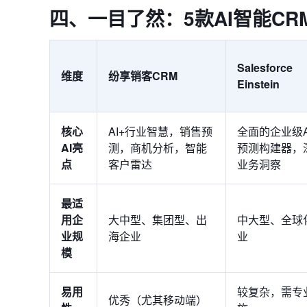
四、一目了然：5款AI智能CR
Salesforce
维度
纷享销客CRM
Einstein
核心
AI+行业智慧，销售预
全面的企业级A
AI亮
测，商机分析，智能
预测构建器，
点
客户雷达
业务洞察
最适
用企
大中型、集团型、出
中大型、全球
业规
海企业
业
模
易用
较复杂，需专
优秀（尤其移动端）