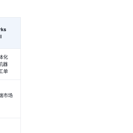
rks
I
体化
机器
工单
端市场