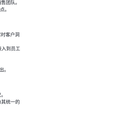
销售团队。
点。
提供实时客户洞
接嵌入到员工
出。
议。
作为其统一的