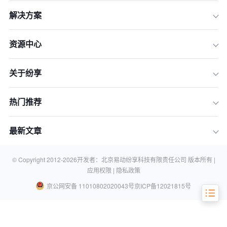
解决方案
资源中心
关于纷享
一、为什么CRM是激活老客户、降低流
失率的核心武器？
热门推荐
二、精选5款CRM系统，有效激活你的
老客户
最新文章
三、总结与行动：如何选择最适合你的
CRM？
© Copyright 2012-
2026
开发者：北京易动纷享科技有限责任公司 版本所有 |
四、常见问题（FAQ）
应用权限 |
隐私政策
京公网安备 11010802020043号
京ICP备12021815号