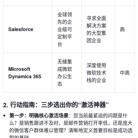
全球领
寻求全面
先的企
解决方案
Salesforce
业级可
高
的大型集
定制平
团企业
台
无缝集
深度使用
Microsoft
成微软
微软技术
中高
Dynamics 365
办公生
栈的企业
态
2. 行动指南：三步选出你的“激活神器”
第一步：明确核心激活场景
：您当前最紧迫的问题是什
么？是销售跟进不及时，是邮件营销打开率低，还是庞大
的微信客户群体难以管理？清晰地定义首要目标是成功选
型的基础。