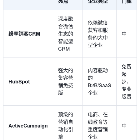
亮点
企业类型
门槛
深度融
依赖微信
合微信
获客和服
纷享销客CRM
生态的
中
务的大中
智能型
型企业
CRM
免费
强大的
内容驱动
起
集客营
的
HubSpot
步，
销免费
B2B/SaaS
专业
版
企业
版贵
顶级的
电商、在
营销自
线教育等
ActiveCampaign
中
动化引
重度营销
擎
企业