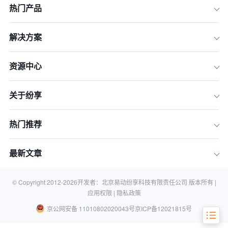
热门产品
解决方案
资源中心
一、方法论先行 - 大中型企业CRM选型
五大黄金标准
关于纷享
二、市场洞察 - 2026年大中型企业CR
M系统Top 5推荐清单
热门推荐
三、横向对比 - Top 5 CRM系统核心特
性速览
最新文章
四、行动指南 - 如何迈出CRM选型的第
一步
五、常见问题解答（FAQ）
© Copyright 2012-
2026
开发者：北京易动纷享科技有限责任公司 版本所有 |
应用权限 |
隐私政策
京公网安备 11010802020043号
京ICP备12021815号