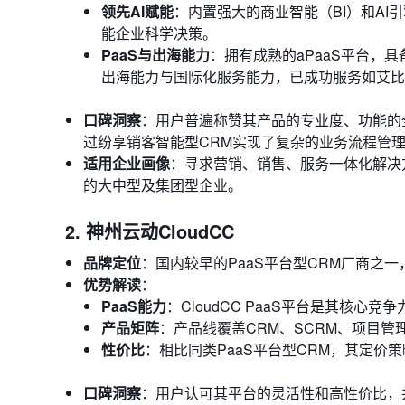
领先AI赋能
：内置强大的商业智能（BI）和A
能企业科学决策。
PaaS与出海能力
：拥有成熟的aPaaS平台，
出海能力与国际化服务能力，已成功服务如艾比
口碑洞察
：用户普遍称赞其产品的专业度、功能的
过纷享销客智能型CRM实现了复杂的业务流程管
适用企业画像
：寻求营销、销售、服务一体化解决
的大中型及集团型企业。
2. 神州云动CloudCC
品牌定位
：国内较早的PaaS平台型CRM厂商之一
优势解读
：
PaaS能力
：CloudCC PaaS平台是其核
产品矩阵
：产品线覆盖CRM、SCRM、项目
性价比
：相比同类PaaS平台型CRM，其定价
口碑洞察
：用户认可其平台的灵活性和高性价比，