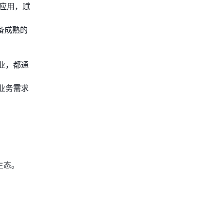
化应用，赋
备成熟的
业，都通
业务需求
生态。