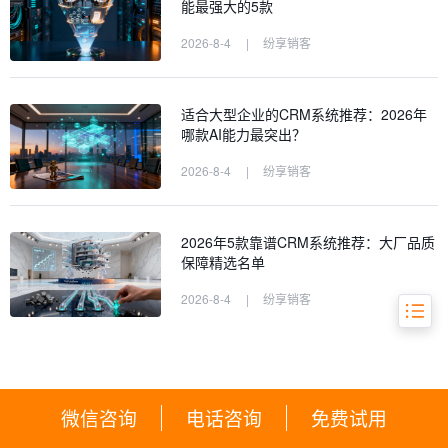
能最强大的5款
2026-8-4
|
纷享销客
一、评测框架：定义大中企业CRM选型
的5大关键指标
二、核心评测：Top 5企业级CRM系统
适合大型企业的CRM系统推荐：2026年
横向对比
哪款AI能力最突出？
三、选型避坑指南：大中企业最易犯的
2026-8-4
|
纷享销客
5个错误
四、结论：如何选择最适合你的CRM？
2026年5款靠谱CRM系统推荐：大厂品质
五、常见问题（FAQ）
保障精选名单
2026-8-4
|
纷享销客
微信咨询
电话咨询
免费试用
热门产品