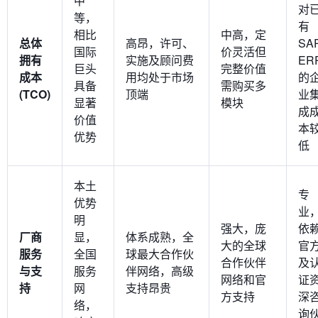
中
对
等，
有
相比
中高，定
总体
高昂，许可、
SA
国际
价灵活但
拥有
实施及顾问费
ER
巨头
完整价值
成本
用均处于市场
的
具备
需购买多
(TCO)
顶端
业
显著
模块
成
价值
本
优势
低
本土
专
优势
业
明
强大，庞
依
厂商
显，
体系成熟，全
大的全球
官
服务
全国
球最大合作伙
合作伙伴
及
与支
服务
伴网络，高级
网络和官
证
持
网
支持昂贵
方支持
深
络，
询