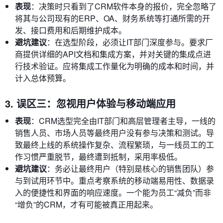
表现
：决策时只看到了CRM软件本身的报价，完全忽略了
将其与公司现有的ERP、OA、财务系统等打通所需的开
发、接口费用和后期维护成本。
避坑建议
：在选型阶段，必须让IT部门深度参与。要求厂
商提供详细的API文档和集成方案，并对关键的集成点进
行技术验证。应将集成工作量化为明确的成本和时间，并
计入总体预算。
3. 误区三：忽视用户体验与移动端应用
表现
：CRM选型完全由IT部门和高层管理者主导，一线的
销售人员、市场人员等最终用户没有参与决策和测试。导
致最终上线的系统操作复杂、流程繁琐，与一线员工的工
作习惯严重脱节，最终遭到抵制，采用率极低。
避坑建议
：务必让最终用户（特别是核心的销售团队）参
与到试用环节中。重点考察系统的移动端易用性、数据录
入的便捷性和界面的响应速度。一个能为员工“减负”而非
“增负”的CRM，才有可能被真正用起来。