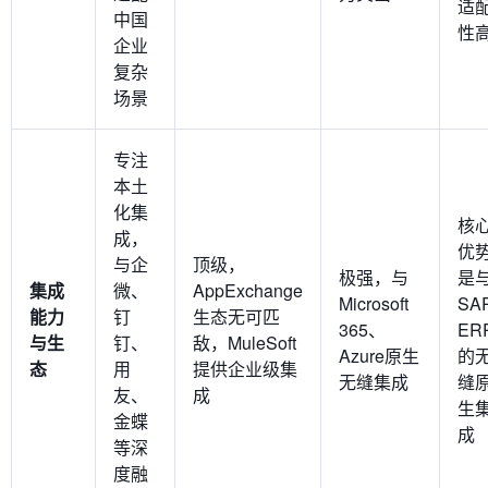
适
中国
性
企业
复杂
场景
专注
本土
化集
核
成，
优
与企
顶级，
极强，与
是
集成
微、
AppExchange
Microsoft
SA
能力
钉
生态无可匹
365、
ER
与生
钉、
敌，MuleSoft
Azure原生
的
态
用
提供企业级集
无缝集成
缝
友、
成
生
金蝶
成
等深
度融