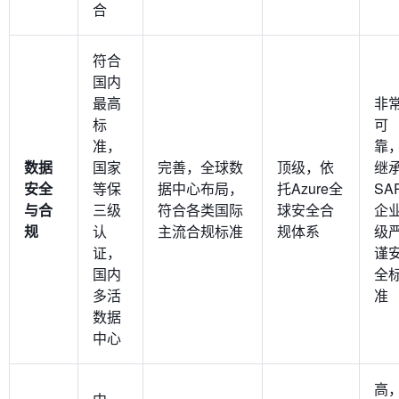
合
符合
国内
最高
非
标
可
准，
靠
数据
国家
完善，全球数
顶级，依
继
安全
等保
据中心布局，
托Azure全
SA
与合
三级
符合各类国际
球安全合
企
规
认
主流合规标准
规体系
级
证，
谨
国内
全
多活
准
数据
中心
高