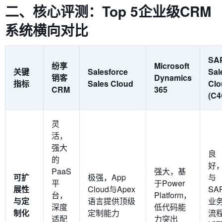
二、核心评测：Top 5企业级CRM
系统横向对比
SA
纷享
Microsoft
关键
Salesforce
Sal
销客
Dynamics
指标
Sales Cloud
Clo
CRM
365
(C4
灵
活，
强大
良
的
好
PaaS
强大，基
可扩
极强，App
与
平
于Power
展性
Cloud与Apex
SA
台，
Platform，
与定
语言提供顶级
业
深度
低代码能
制化
定制能力
流
适配
力突出