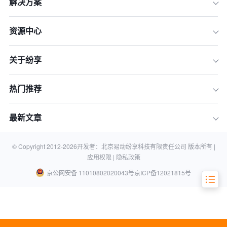
解决方案
一、 重新定义“专业”：评判CRM软件的
四大核心标准
资源中心
二、 2026年主流CRM软件深度评测：
谁更胜一筹？
关于纷享
三、 横向对比：一张表看懂各家CRM
软件的优劣势
热门推荐
四、 如何选择最适合你的专业CRM？
三步选型指南
最新文章
五、 总结：没有最好的CRM，只有最
合适的CRM
六、 关于CRM软件的常见问题 (FAQ)
© Copyright 2012-
2026
开发者：北京易动纷享科技有限责任公司 版本所有 |
应用权限 |
隐私政策
京公网安备 11010802020043号
京ICP备12021815号