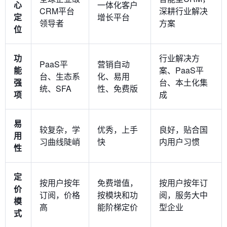
心
一体化客户
CRM平台
深耕行业解决
定
增长平台
领导者
方案
位
功
行业解决方
PaaS平
营销自动
能
案、PaaS平
台、生态系
化、易用
强
台、本土化集
统、SFA
性、免费版
项
成
易
较复杂，学
优秀，上手
良好，贴合国
用
习曲线陡峭
快
内用户习惯
性
定
按用户按年
免费增值，
按用户按年订
价
订阅，价格
按模块和功
阅，服务大中
模
高
能阶梯定价
型企业
式