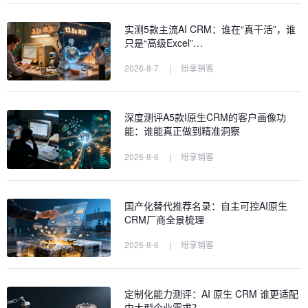
实测5款主流AI CRM：谁在“真干活”，谁
只是“高级Excel”…
2026-8-7
|
纷享销客
深度测评A5款I原生CRM的客户画像功
能：谁能真正做到精准洞察
2026-8-6
|
纷享销客
国产化替代推荐名录：自主可控AI原生
CRM厂商全景梳理
2026-8-6
|
纷享销客
定制化能力测评：AI 原生 CRM 谁更适配
中大型企业需求？