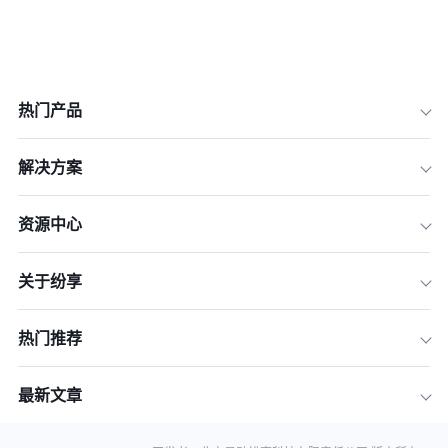
热门产品
一、变革一：从“手动录入”到“数据自动
捕获”，解放销售生产力
解决方案
二、变革二：从“经验预测”到“数据驱动
精准预测”，洞见销售未来
资源中心
三、变革三：从“被动响应”到“主动洞
察”，抢占商机与规避风险
关于纷享
四、变革四：从“千人一面”到“超个性化
互动”，打造极致客户体验
热门推荐
五、变革五：从“流程工具”到“智能销售
助手”，全面赋能销售个体
最新文章
总结：拥抱AI CRM，赢得未来商业竞
争