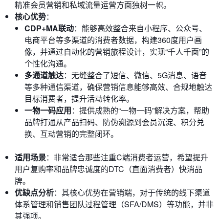
精准会员营销和私域流量运营方面独树一帜。
核心优势
：
CDP+MA联动
：能够高效整合来自小程序、公众号、
电商平台等多渠道的消费者数据，构建360度用户画
像，并通过自动化的营销旅程设计，实现“千人千面”的
个性化沟通。
多通道触达
：无缝整合了短信、微信、5G消息、语音
等多种通信渠道，确保营销信息能够高效、合规地触达
目标消费者，提升活动转化率。
一物一码应用
：提供成熟的“一物一码”解决方案，帮助
品牌打通从产品扫码、防伪溯源到会员沉淀、积分兑
换、互动营销的完整闭环。
适用场景
：非常适合那些注重C端消费者运营，希望提升
用户复购率和品牌忠诚度的DTC（直面消费者）快消品
牌。
优缺点分析
：其核心优势在营销端，对于传统的线下渠道
体系管理和销售团队过程管理（SFA/DMS）等功能，并非
其强项。