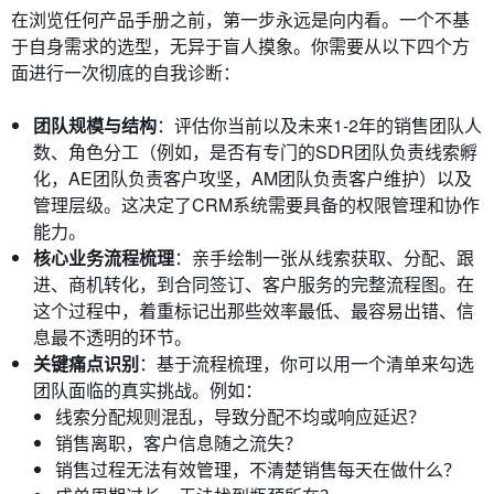
在浏览任何产品手册之前，第一步永远是向内看。一个不基
于自身需求的选型，无异于盲人摸象。你需要从以下四个方
面进行一次彻底的自我诊断：
团队规模与结构
：评估你当前以及未来1-2年的销售团队人
数、角色分工（例如，是否有专门的SDR团队负责线索孵
化，AE团队负责客户攻坚，AM团队负责客户维护）以及
管理层级。这决定了CRM系统需要具备的权限管理和协作
能力。
核心业务流程梳理
：亲手绘制一张从线索获取、分配、跟
进、商机转化，到合同签订、客户服务的完整流程图。在
这个过程中，着重标记出那些效率最低、最容易出错、信
息最不透明的环节。
关键痛点识别
：基于流程梳理，你可以用一个清单来勾选
团队面临的真实挑战。例如：
线索分配规则混乱，导致分配不均或响应延迟？
销售离职，客户信息随之流失？
销售过程无法有效管理，不清楚销售每天在做什么？