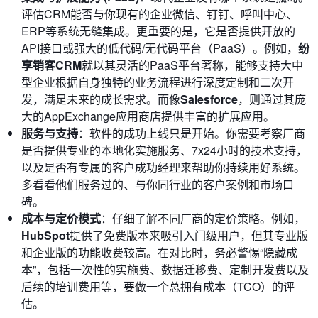
评估CRM能否与你现有的企业微信、钉钉、呼叫中心、
ERP等系统无缝集成。更重要的是，它是否提供开放的
API接口或强大的低代码/无代码平台（PaaS）。例如，
纷
享销客CRM
就以其灵活的PaaS平台著称，能够支持大中
型企业根据自身独特的业务流程进行深度定制和二次开
发，满足未来的成长需求。而像
Salesforce
，则通过其庞
大的AppExchange应用商店提供丰富的扩展应用。
服务与支持
：软件的成功上线只是开始。你需要考察厂商
是否提供专业的本地化实施服务、7x24小时的技术支持，
以及是否有专属的客户成功经理来帮助你持续用好系统。
多看看他们服务过的、与你同行业的客户案例和市场口
碑。
成本与定价模式
：仔细了解不同厂商的定价策略。例如，
HubSpot
提供了免费版本来吸引入门级用户，但其专业版
和企业版的功能收费较高。在对比时，务必警惕“隐藏成
本”，包括一次性的实施费、数据迁移费、定制开发费以及
后续的培训费用等，要做一个总拥有成本（TCO）的评
估。