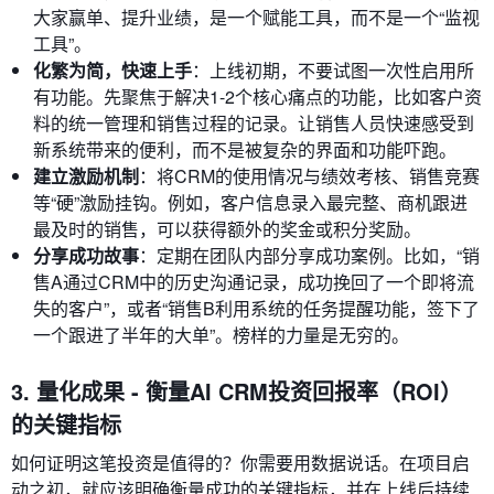
大家赢单、提升业绩，是一个赋能工具，而不是一个“监视
工具”。
化繁为简，快速上手
：上线初期，不要试图一次性启用所
有功能。先聚焦于解决1-2个核心痛点的功能，比如客户资
料的统一管理和销售过程的记录。让销售人员快速感受到
新系统带来的便利，而不是被复杂的界面和功能吓跑。
建立激励机制
：将CRM的使用情况与绩效考核、销售竞赛
等“硬”激励挂钩。例如，客户信息录入最完整、商机跟进
最及时的销售，可以获得额外的奖金或积分奖励。
分享成功故事
：定期在团队内部分享成功案例。比如，“销
售A通过CRM中的历史沟通记录，成功挽回了一个即将流
失的客户”，或者“销售B利用系统的任务提醒功能，签下了
一个跟进了半年的大单”。榜样的力量是无穷的。
3. 量化成果 - 衡量AI CRM投资回报率（ROI）
的关键指标
如何证明这笔投资是值得的？你需要用数据说话。在项目启
动之初，就应该明确衡量成功的关键指标，并在上线后持续