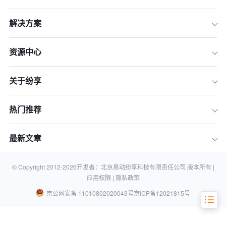
解决方案
资源中心
关于纷享
一、战略选型篇 - 如何精准选择最适合
你的AI CRM
热门推荐
二、落地实践篇 - 如何确保AI CRM在团
队中生根发芽
最新文章
三、案例与展望 - AI CRM的真实力量与
未来趋势
四、常见问题解答 (FAQ)
© Copyright 2012-
2026
开发者：北京易动纷享科技有限责任公司 版本所有 |
应用权限 |
隐私政策
京公网安备 11010802020043号
京ICP备12021815号