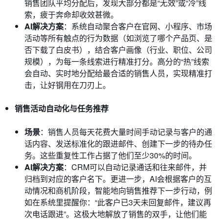
销售团队平均分配后，发现大部分都是“无效”或“冷”线
索，疲于奔命却收效甚微。
AI解决方案
：系统自动聚合客户在官网、小程序、市场
活动等所有触点的行为数据（如浏览了哪个产品页、是
否下载了白皮书），结合客户画像（行业、职位、公司
规模），为每一条线索进行精准打分。高分的“热”线索
会自动、实时地分配给最合适的销售人员，实现精准打
击，让好钢用在刀刃上。
销售活动自动化与任务推荐
场景
：销售人员每天花费大量时间手动记录与客户的通
话内容、发送标准化的跟进邮件、创建下一步的待办任
务。这些重复性工作占据了他们至少30%的时间。
AI解决方案
：CRM可以自动记录通话和往来邮件，并
归档到对应的客户名下。更进一步，AI会根据客户的互
动情况和商机阶段，智能地向销售推荐下一步行动，例
如在系统里提醒你：“此客户已3天未回复邮件，建议再
次电话跟进”。这极大地解放了销售的双手，让他们能