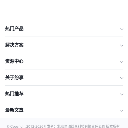
热门产品
一、 2026年企业生存命题：为何CRM
与ERP的深度整合不容拖延
解决方案
二、 趋势前瞻：AI Agent（智能体）重
塑2026年的集成范式
资源中心
三、 技术落地：主流集成方案的深度对
比与选型
关于纷享
四、 核心场景：基于价值链的集成实践
五、 企业实践指南：五步走实现敏捷集
成
热门推荐
六、 避坑指南：识别并规避常见的集成
陷阱
最新文章
七、 常见问题（FAQ）
结语：建立贯穿企业的“数字神经系统”
© Copyright 2012-
2026
开发者：北京易动纷享科技有限责任公司 版本所有 |