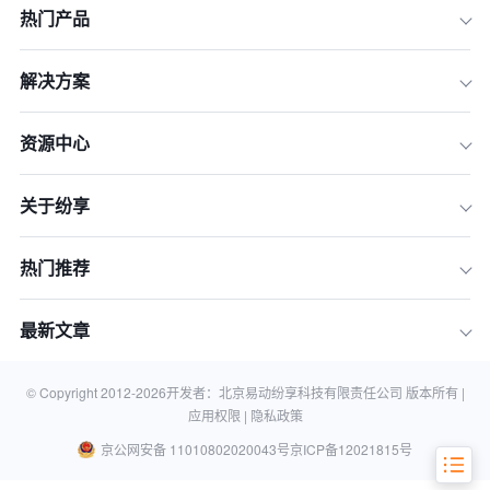
热门产品
解决方案
资源中心
一、 出海企业在客户管理中面临的核心
挑战
关于纷享
二、 2026年出海企业CRM选型必备功
能清单
热门推荐
三、 如何使用这份清单高效评估CRM
供应商
最新文章
四、 常见问题解答 (FAQ)
五、 结论：选择正确的CRM是全球化
战略的基石
© Copyright 2012-
2026
开发者：北京易动纷享科技有限责任公司 版本所有 |
应用权限 |
隐私政策
京公网安备 11010802020043号
京ICP备12021815号