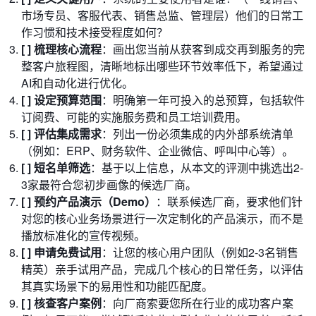
市场专员、客服代表、销售总监、管理层）他们的日常工
作习惯和技术接受程度如何？
[ ] 梳理核心流程
：画出您当前从获客到成交再到服务的完
整客户旅程图，清晰地标出哪些环节效率低下，希望通过
AI和自动化进行优化。
[ ] 设定预算范围
：明确第一年可投入的总预算，包括软件
订阅费、可能的实施服务费和员工培训费用。
[ ] 评估集成需求
：列出一份必须集成的内外部系统清单
（例如：ERP、财务软件、企业微信、呼叫中心等）。
[ ] 短名单筛选
：基于以上信息，从本文的评测中挑选出2-
3家最符合您初步画像的候选厂商。
[ ] 预约产品演示（Demo）
：联系候选厂商，要求他们针
对您的核心业务场景进行一次定制化的产品演示，而不是
播放标准化的宣传视频。
[ ] 申请免费试用
：让您的核心用户团队（例如2-3名销售
精英）亲手试用产品，完成几个核心的日常任务，以评估
其真实场景下的易用性和功能匹配度。
[ ] 核查客户案例
：向厂商索要您所在行业的成功客户案