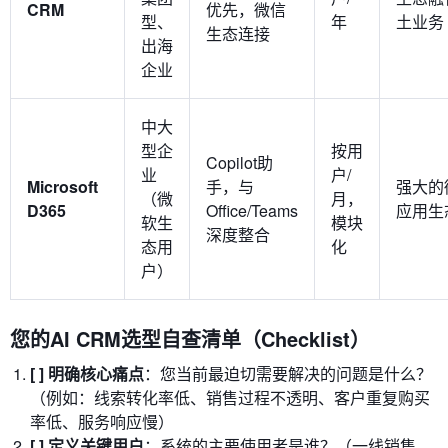
CRM
优先，微信
型、
年
土业务
生态连接
出海
企业
中大
型企
按用
Copilot助
业
户/
Microsoft
手，与
强大的
（微
月，
D365
Office/Teams
应用生
软生
模块
深度整合
态用
化
户）
您的AI CRM选型自查清单（Checklist）
[ ] 明确核心痛点
：您当前最迫切需要解决的问题是什么？
（例如：线索转化率低、销售过程不透明、客户重复购买
率低、服务响应慢）
[ ] 定义关键用户
：系统的主要使用者是谁？（一线销售、