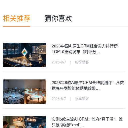
相关推荐
猜你喜欢
2026中国AI原生CRM综合实力排行榜
TOP10重磅发布（附评分…
2026-8-7
|
纷享销客
2026年8款AI原生CRM全维度测评：从数
据底座到智能体落地效果…
2026-8-7
|
纷享销客
实测5款主流AI CRM：谁在“真干活”，谁
只是“高级Excel”…