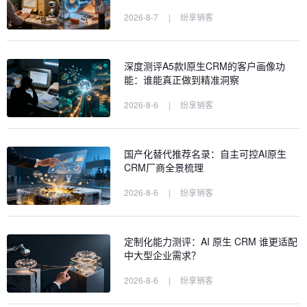
2026-8-7
|
纷享销客
深度测评A5款I原生CRM的客户画像功
能：谁能真正做到精准洞察
2026-8-6
|
纷享销客
国产化替代推荐名录：自主可控AI原生
CRM厂商全景梳理
2026-8-6
|
纷享销客
定制化能力测评：AI 原生 CRM 谁更适配
中大型企业需求？
2026-8-6
|
纷享销客