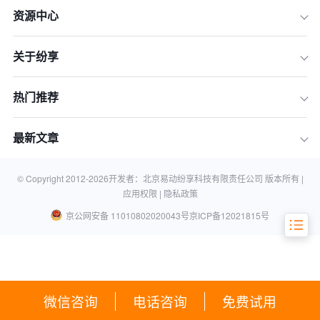
资源中心
一、为什么您的企业现在就需要AI CR
M？告别传统客户管理的困境
关于纷享
二、如何科学评估AI CRM？五维选型
框架助你精准决策
热门推荐
三、2026主流AI CRM深度评测：全球
巨头与本土翘楚同台竞技
最新文章
四、终极决策：如何为您的企业挑选最
合适的AI CRM？
五、关于AI CRM的常见问题（FAQ）
© Copyright 2012-
2026
开发者：北京易动纷享科技有限责任公司 版本所有 |
应用权限 |
隐私政策
京公网安备 11010802020043号
京ICP备12021815号
微信咨询
电话咨询
免费试用