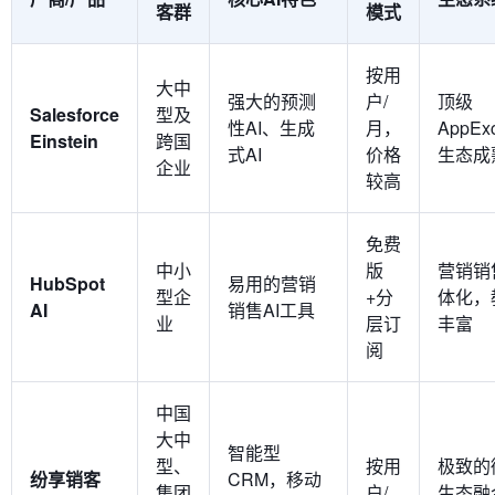
客群
模式
按用
大中
强大的预测
户/
顶级
Salesforce
型及
性AI、生成
月，
AppEx
Einstein
跨国
式AI
价格
生态成
企业
较高
免费
中小
版
营销销
HubSpot
易用的营销
型企
+分
体化，
AI
销售AI工具
业
层订
丰富
阅
中国
大中
智能型
型、
按用
极致的
纷享销客
CRM，移动
集团
户/
生态融