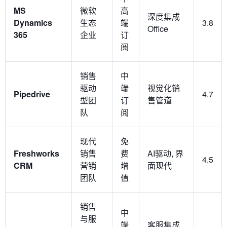
MS
微软
高
深度集成
Dynamics
生态
端
3.8
Office
365
企业
订
阅
销售
中
驱动
端
视觉化销
Pipedrive
4.7
型团
订
售管道
队
阅
现代
免
Freshworks
销售
费
AI驱动, 界
4.5
CRM
营销
增
面现代
团队
值
销售
中
与服
端
客服集成