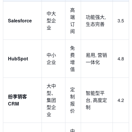
高
中大
端
功能强大,
Salesforce
型企
3.5
订
生态完善
业
阅
免
中小
费
易用, 营销
HubSpot
4.8
企业
增
一体化
值
大中
定
型、
智能型平
纷享销客
制
集团
台, 高度定
4.2
CRM
报
型企
制
价
业
中