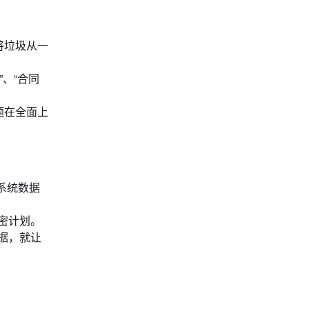
将垃圾从一
”、“合同
题在全面上
系统数据
密计划。
据，就让