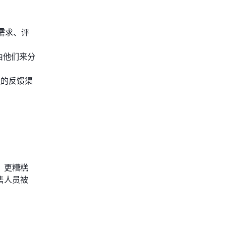
需求、评
由他们来分
捷的反馈渠
。更糟糕
售人员被