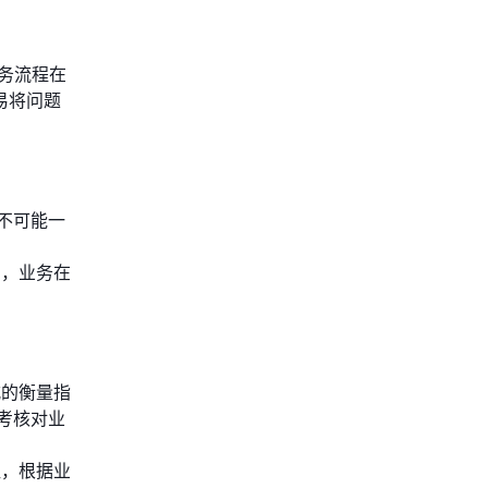
务流程在
易将问题
不可能一
到，业务在
式的衡量指
考核对业
组，根据业