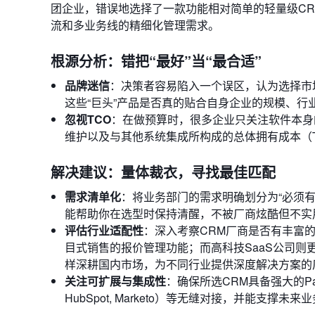
团企业，错误地选择了一款功能相对简单的轻量级C
流和多业务线的精细化管理需求。
根源分析：错把“最好”当“最合适”
品牌迷信
：决策者容易陷入一个误区，认为选择市
这些“巨头”产品是否真的贴合自身企业的规模、行
忽视TCO
：在做预算时，很多企业只关注软件本身
维护以及与其他系统集成所构成的总体拥有成本（Total 
解决建议：量体裁衣，寻找最佳匹配
需求清单化
：将业务部门的需求明确划分为“必须有”（M
能帮助你在选型时保持清醒，不被厂商炫酷但不实
评估行业适配性
：深入考察CRM厂商是否有丰富的
目式销售的报价管理功能；而高科技SaaS公司则更
样深耕国内市场，为不同行业提供深度解决方案的
关注可扩展与集成性
：确保所选CRM具备强大的P
HubSpot, Marketo）等无缝对接，并能支撑