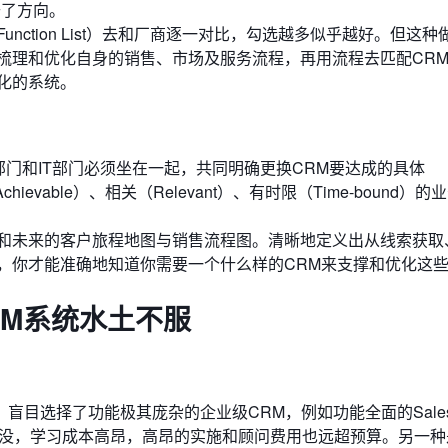
去了方向。
nction List）去和厂商逐一对比，勾选越多似乎越好。但这
梳理和优化自身的销售、市场及服务流程，再用流程去匹配CR
化的系统。
门和IT部门必须坐在一起，共同明确更换CRM要达成的具体
Achievable）、相关（Relevant）、有时限（Time-bound）
和未来的客户旅程地图与销售流程图。清晰地定义出从线索获取
，你才能准确地知道你需要一个什么样的CRM来支撑和优化这
RM系统水土不服
选择了功能极其庞杂的企业级CRM，例如功能全面的Salesfo
项淹没，学习成本高昂，高昂的实施和顾问费用也远超预算。另一