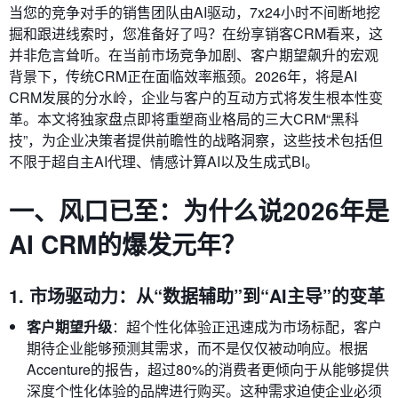
当您的竞争对手的销售团队由AI驱动，7x24小时不间断地挖
掘和跟进线索时，您准备好了吗？在纷享销客CRM看来，这
并非危言耸听。在当前市场竞争加剧、客户期望飙升的宏观
背景下，传统CRM正在面临效率瓶颈。2026年，将是AI
CRM发展的分水岭，企业与客户的互动方式将发生根本性变
革。本文将独家盘点即将重塑商业格局的三大CRM“黑科
技”，为企业决策者提供前瞻性的战略洞察，这些技术包括但
不限于超自主AI代理、情感计算AI以及生成式BI。
一、风口已至：为什么说2026年是
AI CRM的爆发元年？
1. 市场驱动力：从“数据辅助”到“AI主导”的变革
客户期望升级
：超个性化体验正迅速成为市场标配，客户
期待企业能够预测其需求，而不是仅仅被动响应。根据
Accenture的报告，超过80%的消费者更倾向于从能够提供
深度个性化体验的品牌进行购买。这种需求迫使企业必须