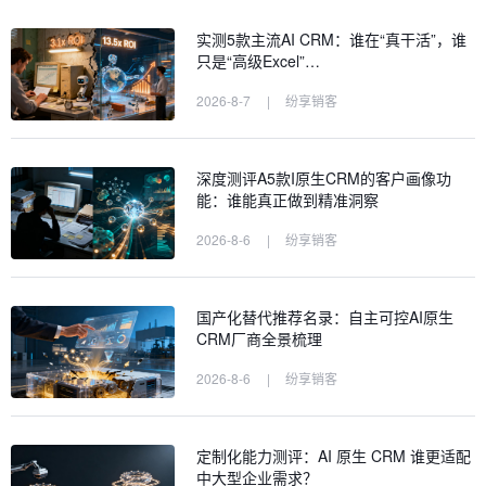
实测5款主流AI CRM：谁在“真干活”，谁
只是“高级Excel”…
2026-8-7
|
纷享销客
深度测评A5款I原生CRM的客户画像功
能：谁能真正做到精准洞察
2026-8-6
|
纷享销客
国产化替代推荐名录：自主可控AI原生
CRM厂商全景梳理
2026-8-6
|
纷享销客
定制化能力测评：AI 原生 CRM 谁更适配
中大型企业需求？