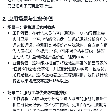
究已证明了其商业可行性。
2. 应用场景与业务价值
场景一：销售通话实时教练
工作流程
：在销售人员与客户通话时，CRM界面上会
实时显示一个客户情绪仪表盘。当系统通过分析客户的
语速和语调，检测到其对报价产生犹豫时，会立刻向销
售人员推送一条提示：“客户可能对价格有疑虑，建议
主动询问并重新阐述产品价值，强调ROI。”
业务价值
：这种能力相当于将经验最丰富的销售专家的
“直觉”和“经验”数字化，并赋能给团队中的每一位成员，
尤其是新人。这将极大缩短员工培训周期，我们预计能
将
团队平均成交率提升15%以上
。
场景二：服务工单优先级智能排序
工作流程
：AI自动分析所有新进入系统的服务请求邮件
和在线聊天记录。它不仅看内容，更“听”语气。那些措
辞激烈、情绪负面的工单会被自动标记为“高优先级”，