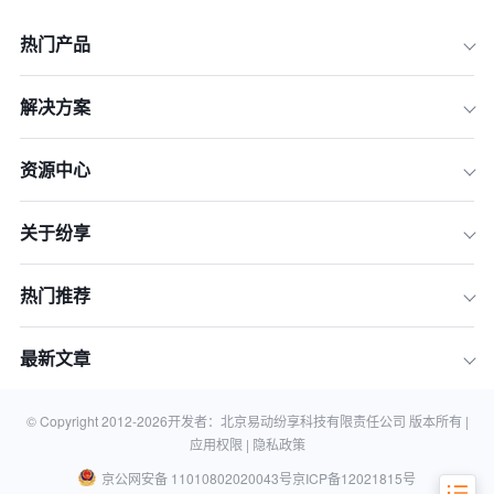
热门产品
一、风口已至：为什么说2026年是AI C
解决方案
RM的爆发元年？
二、黑科技一：超自主AI代理（Hyper-
资源中心
Autonomous AI Agents）——永不疲倦
的超级员工
三、黑科技二：情感计算与共情AI（E
关于纷享
motion AI）——读懂客户的“弦外之音”
四、黑科技三：生成式商业智能（Gen
热门推荐
erative BI）——让人人都是数据分析师
五、迎接未来：企业决策者如何拥抱20
最新文章
26年的AI CRM浪潮？
六、关于2026年AI CRM的常见问题 (F
AQ)
© Copyright 2012-
2026
开发者：北京易动纷享科技有限责任公司 版本所有 |
应用权限 |
隐私政策
京公网安备 11010802020043号
京ICP备12021815号