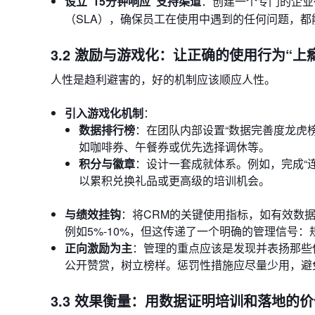
设立“15分钟响应”支持渠道
：创建一个专门的企业微
（SLA），确保员工在使用中遇到的任何问题，都
3.2 激励与游戏化：让正确的使用行为“上
人性是趋利避害的，好的机制应该顺应人性。
引入游戏化机制
：
数据排行榜
：在团队内部设置“数据完善度龙虎榜
如咖啡券、午餐券或优先选择调休等。
积分与徽章
：设计一套成就体系。例如，完成“
以累积兑换礼品或更高级的培训机会。
与绩效挂钩
：将CRM的关键使用指标，如有效数
例如5%-10%，但这传递了一个明确的管理信号
正向激励为主
：管理的重点应该是发现并表扬那些
公开赞赏，树立榜样。惩罚性措施应尽量少用，避
3.3 效果衡量：用数据证明培训和落地的