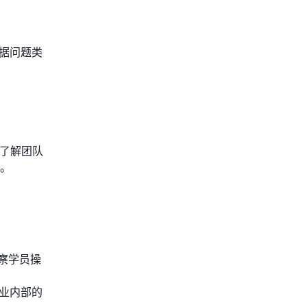
根据问题类
，了解团队
。
察学员操
企业内部的