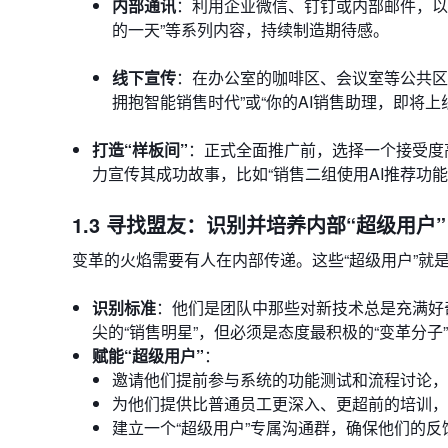
内部通讯
：利用企业微信、钉钉或内部邮件，以周为
的一天”等系列内容，持续制造期待感。
线下宣传
：在办公室的咖啡区、会议室等公共区
拥抱智能销售时代”或“你的AI销售助理，即将上
打造“样板间”
：正式全面推广前，选择一个接受度
力宣传其成功故事，比如“销售二组使用AI推荐功
1.3 寻找盟友：识别并培养内部“超级用户”（K
变革的火焰需要有人在内部传递。这些“超级用户”就
识别标准
：他们是团队中那些对新技术总是充满好
尖的“销售明星”，但必须是态度最积极的“变革分子
赋能“超级用户”
：
邀请他们提前参与系统的功能测试和流程讨论，
为他们提供比普通员工更深入、更超前的培训，
建立一个“超级用户”专属沟通群，确保他们的