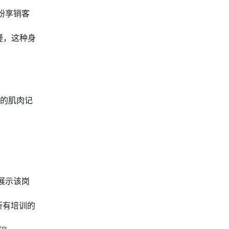
作纷享销客
疑，这种身
队的肌肉记
展示该岗
含所有培训的