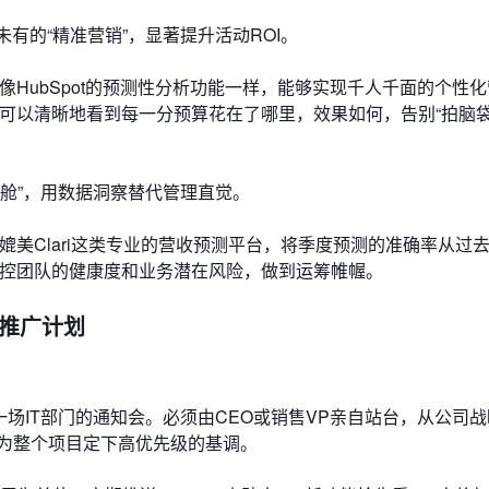
有的“精准营销”，显著提升活动ROI。
像HubSpot的预测性分析功能一样，能够实现千人千面的个性
队可以清晰地看到每一分预算花在了哪里，效果如何，告别“拍脑袋
驶舱”，用数据洞察替代管理直觉。
媲美Clari这类专业的营收预测平台，将季度预测的准确率从过去
监控团队的健康度和业务潜在风险，做到运筹帷幄。
部推广计划
。
场IT部门的通知会。必须由CEO或销售VP亲自站台，从公司
为整个项目定下高优先级的基调。