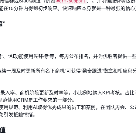
信群或Slack频道（例如
）。并明确服务等级协
#crm-support
能在15分钟内得到初步响应。快速响应本身就是一种最强的信心
瘾”
”、“AI功能使用先锋榜”等，每周公布排名，并为优胜者提供一
连续一周及时更新所有名下商机”可获得“勤奋跟进”徽章和相应积
据录入率、商机阶段更新及时率等，小比例地纳入KPI考核。占比
：规范使用CRM是工作要求的一部分。
使用规范、利用AI取得优秀成果的员工和案例，在团队周会、公
免引发抵触情绪。
价值