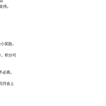
议
支持。
些小奖励，
分，积分可
不必高，
司月会上