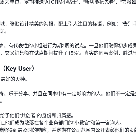
单位，定期推送“AI CRM小贴士”、“新功能抢先看”、“它将
域，张贴设计精美的海报，配上引人注目的标语，例如：“告别
线”。
高、有代表性的小组进行为期2周的试点。一旦他们取得初步成
能，交叉销售额在试点期间提升了15%”。真实的同事案例，胜过
ey User）
是最好的火种。
奇、乐于分享、并且在同事中有一定影响力的人。他们不一定是
”。
给予他们“共创者”的身份和归属感。
让他们成为散落在各个业务部门的“小教官”和第一咨询人。
反馈能得到最及时的响应，并定期在公司范围内公开表彰他们的贡