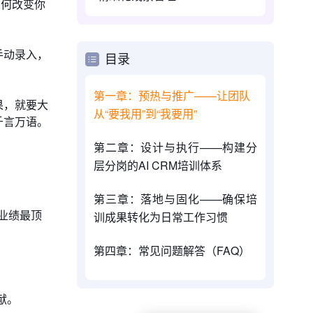
如何改变你
手动录入，
目录
第一章：预热与推广——让团队
果，就要大
从“要我用”到“我要用”
千言万语。
第二章：设计与执行——构建分
层分岗的AI CRM培训体系
第三章：落地与固化——确保培
业绩最顶
训成果转化为日常工作习惯
第四章：常见问题解答（FAQ）
献。